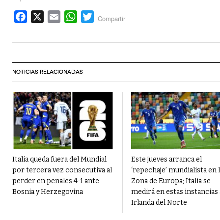
Facebook
X
Email
WhatsApp
Twitter
Compartir
NOTICIAS RELACIONADAS
Italia queda fuera del Mundial
Este jueves arranca el
por tercera vez consecutiva al
‘repechaje’ mundialista en 
perder en penales 4-1 ante
Zona de Europa; Italia se
Bosnia y Herzegovina
medirá en estas instancias 
Irlanda del Norte