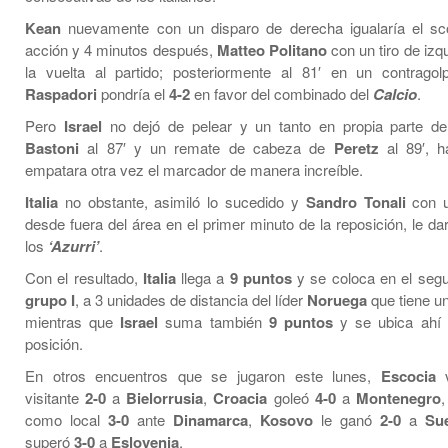
Kean
nuevamente con un disparo de derecha igualaría el sco
acción y 4 minutos después,
Matteo Politano
con un tiro de izqu
la vuelta al partido; posteriormente al 81′ en un contrago
Raspadori
pondría el
4-2
en favor del combinado del
Calcio
.
Pero
Israel
no dejó de pelear y un tanto en propia parte de
Bastoni
al 87′ y un remate de cabeza de
Peretz
al 89′, h
empatara otra vez el marcador de manera increíble.
Italia
no obstante, asimiló lo sucedido y
Sandro Tonali
con u
desde fuera del área en el primer minuto de la reposición, le darí
los
‘Azurri’
.
Con el resultado,
Italia
llega a
9 puntos
y se coloca en el segu
grupo I
, a 3 unidades de distancia del líder
Noruega
que tiene un
mientras que
Israel
suma también
9 puntos
y se ubica ahí 
posición.
En otros encuentros que se jugaron este lunes,
Escocia
v
visitante
2-0
a
Bielorrusia
,
Croacia
goleó
4-0
a
Montenegro
como local
3-0
ante
Dinamarca
,
Kosovo
le ganó
2-0
a
Su
superó
3-0
a
Eslovenia
.