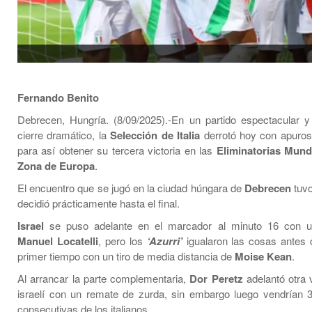
Fernando Benito
Debrecen, Hungría. (8/09/2025).-En un partido espectacular 
cierre dramático, la
Selección de Italia
derrotó hoy con apuro
para así obtener su tercera victoria en las
Eliminatorias Mundi
Zona de Europa
.
El encuentro que se jugó en la ciudad húngara de
Debrecen
tuvo
decidió prácticamente hasta el final.
Israel
se puso adelante en el marcador al minuto 16 con u
Manuel Locatelli
, pero los
‘Azurri’
igualaron las cosas antes d
primer tiempo con un tiro de media distancia de
Moise Kean
.
Al arrancar la parte complementaria,
Dor Peretz
adelantó otra 
israelí con un remate de zurda, sin embargo luego vendrían 
consecutivas de los italianos.