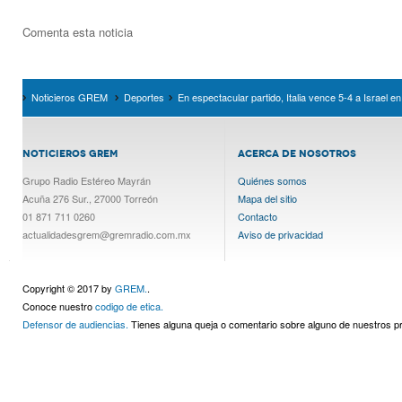
Comenta esta noticia
Noticieros GREM
Deportes
En espectacular partido, Italia vence 5-4 a Israel e
NOTICIEROS GREM
ACERCA DE NOSOTROS
Grupo Radio Estéreo Mayrán
Quiénes somos
Acuña 276 Sur., 27000 Torreón
Mapa del sitio
01 871 711 0260
Contacto
actualidadesgrem@gremradio.com.mx
Aviso de privacidad
Copyright © 2017 by
GREM.
.
Conoce nuestro
codigo de etica.
Defensor de audiencias.
Tienes alguna queja o comentario sobre alguno de nuestros 