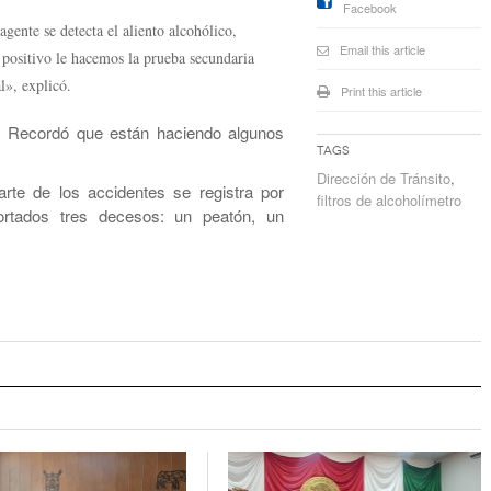
Facebook
gente se detecta el aliento alcohólico,
Email this article
 positivo le hacemos la prueba secundaria
l», explicó.
Print this article
s. Recordó que están haciendo algunos
Tags
Dirección de Tránsito
,
te de los accidentes se registra por
filtros de alcoholímetro
ortados tres decesos: un peatón, un