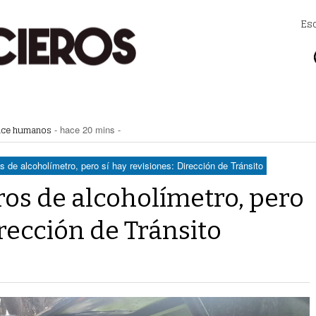
Es
hace humanos
- hace 20 mins -
n pipas para colonias del oriente
- hace 30 mins -
a su lugar en Playoffs
- hace 33 mins -
lector Casa Blanca
- hace 39 mins -
os de alcoholímetro, pero sí hay revisiones: Dirección de Tránsito
illa Zaragoza de Torreón
- hace 48 mins -
tros de alcoholímetro, pero
irección de Tránsito