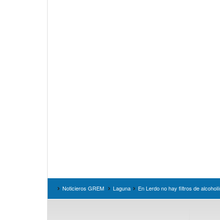
Noticieros GREM
Laguna
En Lerdo no hay filtros de alcohol