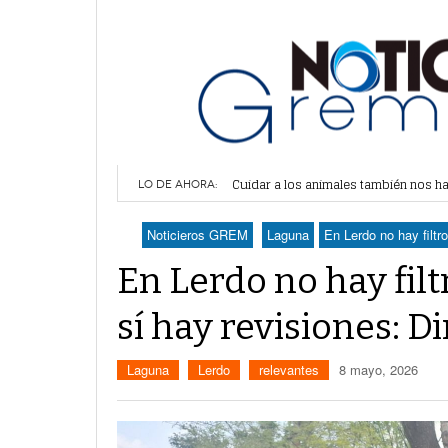
Cuidar a los animales también nos 
Simas Torreón emprende operativo co
LO DE AHORA:
Algodoneros barre a Saltillo y asegur
Arranca Betzabé Martínez obra de co
Noticieros GREM
Laguna
En Lerdo no hay filtr
Alertan por plaga de garrapatas en V
En Lerdo no hay fil
sí hay revisiones: D
Laguna
Lerdo
relevantes
8 mayo, 2026