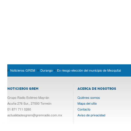
Noticieros GREM
Durango
En riesgo elección del municipio de Mezquital
NOTICIEROS GREM
ACERCA DE NOSOTROS
Grupo Radio Estéreo Mayrán
Quiénes somos
Acuña 276 Sur., 27000 Torreón
Mapa del sitio
01 871 711 0260
Contacto
actualidadesgrem@gremradio.com.mx
Aviso de privacidad