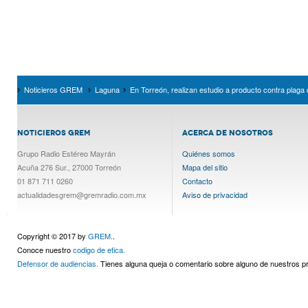
Noticieros GREM
Laguna
En Torreón, realizan estudio a producto contra plaga
NOTICIEROS GREM
ACERCA DE NOSOTROS
Grupo Radio Estéreo Mayrán
Quiénes somos
Acuña 276 Sur., 27000 Torreón
Mapa del sitio
01 871 711 0260
Contacto
actualidadesgrem@gremradio.com.mx
Aviso de privacidad
Copyright © 2017 by
GREM.
.
Conoce nuestro
codigo de etica.
Defensor de audiencias.
Tienes alguna queja o comentario sobre alguno de nuestros 