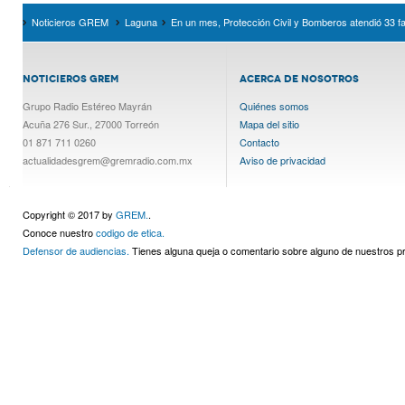
Noticieros GREM
Laguna
En un mes, Protección Civil y Bomberos atendió 33 f
NOTICIEROS GREM
ACERCA DE NOSOTROS
Grupo Radio Estéreo Mayrán
Quiénes somos
Acuña 276 Sur., 27000 Torreón
Mapa del sitio
01 871 711 0260
Contacto
actualidadesgrem@gremradio.com.mx
Aviso de privacidad
Copyright © 2017 by
GREM.
.
Conoce nuestro
codigo de etica.
Defensor de audiencias.
Tienes alguna queja o comentario sobre alguno de nuestros 