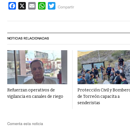
Facebook
X
Email
WhatsApp
Twitter
Compartir
NOTICIAS RELACIONADAS
Refuerzan operativos de
Protección Civil y Bomber
vigilancia en canales de riego
de Torreón capacita a
senderistas
Comenta esta noticia