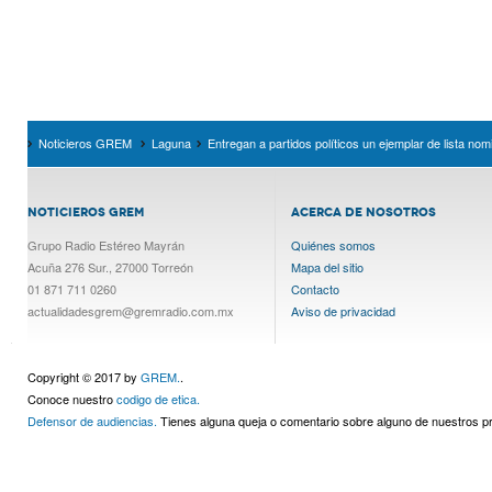
Noticieros GREM
Laguna
Entregan a partidos políticos un ejemplar de lista nomin
NOTICIEROS GREM
ACERCA DE NOSOTROS
Grupo Radio Estéreo Mayrán
Quiénes somos
Acuña 276 Sur., 27000 Torreón
Mapa del sitio
01 871 711 0260
Contacto
actualidadesgrem@gremradio.com.mx
Aviso de privacidad
Copyright © 2017 by
GREM.
.
Conoce nuestro
codigo de etica.
Defensor de audiencias.
Tienes alguna queja o comentario sobre alguno de nuestros 