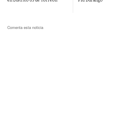
en Distrito 05 de Torreón
PRI Durango
Comenta esta noticia