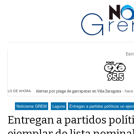
Esc
Alertan por plaga de garrapatas en Villa Zaragoza
- hace 
LO DE AHORA:
Reiteran estrategia para combate a la extorsión en Dura
Por falta de agua, vecinos de Villa Zaragoza bloquearon
Noticieros GREM
Laguna
Entregan a partidos políticos un ejemp
Plantean fideicomiso federal para operar Agua Saludabl
Detienen a juez del Tribunal Superior de Justicia de Du
Entregan a partidos polít
ejemplar de lista nominal 