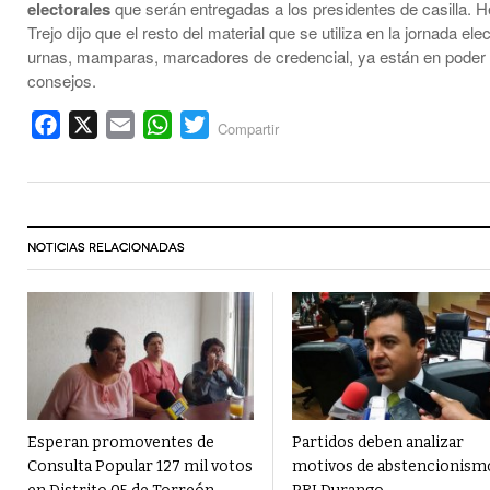
electorales
que serán entregadas a los presidentes de casilla. 
Trejo dijo que el resto del material que se utiliza en la jornada el
urnas, mamparas, marcadores de credencial, ya están en poder 
consejos.
Facebook
X
Email
WhatsApp
Twitter
Compartir
NOTICIAS RELACIONADAS
Esperan promoventes de
Partidos deben analizar
Consulta Popular 127 mil votos
motivos de abstencionism