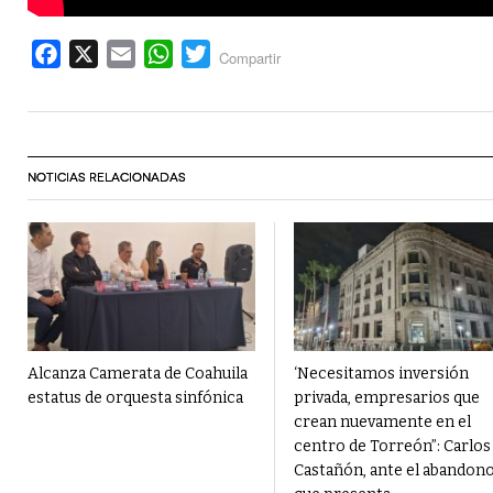
Facebook
X
Email
WhatsApp
Twitter
Compartir
NOTICIAS RELACIONADAS
Alcanza Camerata de Coahuila
‘Necesitamos inversión
estatus de orquesta sinfónica
privada, empresarios que
crean nuevamente en el
centro de Torreón”: Carlos
Castañón, ante el abandon