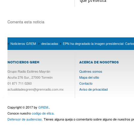
que presenta
Comenta esta noticia
Noticieros GREM
destacadas
EPN ha degradado la imagen presidencial: Carl
NOTICIEROS GREM
ACERCA DE NOSOTROS
Grupo Radio Estéreo Mayrán
Quiénes somos
Acuña 276 Sur., 27000 Torreón
Mapa del sitio
01 871 711 0260
Contacto
actualidadesgrem@gremradio.com.mx
Aviso de privacidad
Copyright © 2017 by
GREM.
.
Conoce nuestro
codigo de etica.
Defensor de audiencias.
Tienes alguna queja o comentario sobre alguno de nuestros 