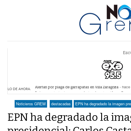
Esc
Alertan por plaga de garrapatas en Villa Zaragoza
- hace 
Reiteran estrategia para combate a la extorsión en Dura
LO DE AHORA:
Por falta de agua, vecinos de Villa Zaragoza bloquearon
Plantean fideicomiso federal para operar Agua Saludabl
Noticieros GREM
destacadas
EPN ha degradado la imagen pre
Detienen a juez del Tribunal Superior de Justicia de Du
EPN ha degradado la im
presidencial: Carlos Cas