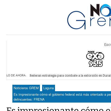
Esc
Alertan por plaga de garrapatas en Villa Zaragoza
- hace 
Reiteran estrategia para combate a la extorsión en Dura
LO DE AHORA:
Por falta de agua, vecinos de Villa Zaragoza bloquearon
Plantean fideicomiso federal para operar Agua Saludabl
Noticieros GREM
Laguna
Detienen a juez del Tribunal Superior de Justicia de Du
Es impresionante cómo el gobierno federal está más orientado a pers
delincuentes: FRENA
Es impresionante cómo e