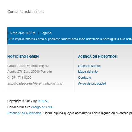
Comenta esta noticia
Noticieros GREM
Laguna
Es impresionante cómo el gobierno federal está más orientado a perseguir a sus crít
NOTICIEROS GREM
ACERCA DE NOSOTROS
Grupo Radio Estéreo Mayrán
Quiénes somos
Acuña 276 Sur., 27000 Torreón
Mapa del sitio
01 871 711 0260
Contacto
actualidadesgrem@gremradio.com.mx
Aviso de privacidad
Copyright © 2017 by
GREM.
.
Conoce nuestro
codigo de etica.
Defensor de audiencias.
Tienes alguna queja o comentario sobre alguno de nuestros 