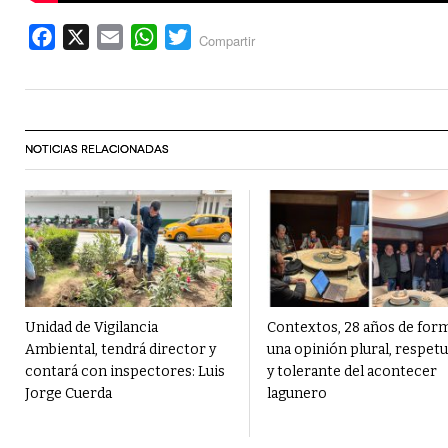
Facebook
X
Email
WhatsApp
Twitter
Compartir
NOTICIAS RELACIONADAS
Unidad de Vigilancia
Contextos, 28 años de for
Ambiental, tendrá director y
una opinión plural, respet
contará con inspectores: Luis
y tolerante del acontecer
Jorge Cuerda
lagunero