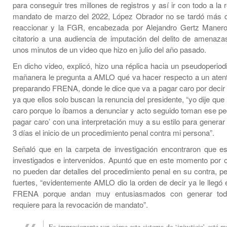
para conseguir tres millones de registros y así ir con todo a la
mandato de marzo del 2022, López Obrador no se tardó más d
reaccionar y la FGR, encabezada por Alejandro Gertz Manero
citatorio a una audiencia de imputación del delito de amenaza
unos minutos de un video que hizo en julio del año pasado.
En dicho video, explicó, hizo una réplica hacia un pseudoperiod
mañanera le pregunta a AMLO qué va hacer respecto a un aten
preparando FRENA, donde le dice que va a pagar caro por decir 
ya que ellos solo buscan la renuncia del presidente, “yo dije que 
caro porque lo íbamos a denunciar y acto seguido toman ese pe
pagar caro’ con una interpretación muy a su estilo para genera
3 días el inicio de un procedimiento penal contra mi persona”.
Señaló que en la carpeta de investigación encontraron que e
investigados e intervenidos. Apuntó que en este momento por o
no pueden dar detalles del procedimiento penal en su contra, pe
fuertes, “evidentemente AMLO dio la orden de decir ya le llegó
FRENA porque andan muy entusiasmados con generar tod
requiere para la revocación de mandato”.
Es impresionante ver cómo este sistema de ‘injusticia’ está m