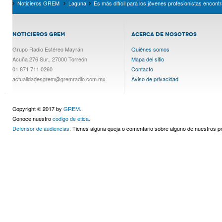
Noticieros GREM
Laguna
Es más difícil para los jóvenes profesionistas encont
NOTICIEROS GREM
ACERCA DE NOSOTROS
Grupo Radio Estéreo Mayrán
Quiénes somos
Acuña 276 Sur., 27000 Torreón
Mapa del sitio
01 871 711 0260
Contacto
actualidadesgrem@gremradio.com.mx
Aviso de privacidad
Copyright © 2017 by
GREM.
.
Conoce nuestro
codigo de etica.
Defensor de audiencias.
Tienes alguna queja o comentario sobre alguno de nuestros 