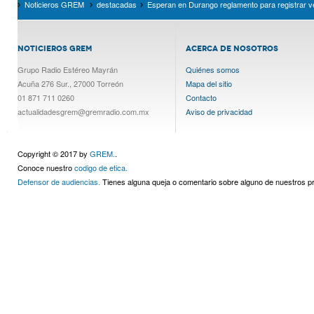
Noticieros GREM
destacadas
Esperan en Durango reglamento para registrar ve
NOTICIEROS GREM
ACERCA DE NOSOTROS
Grupo Radio Estéreo Mayrán
Quiénes somos
Acuña 276 Sur., 27000 Torreón
Mapa del sitio
01 871 711 0260
Contacto
actualidadesgrem@gremradio.com.mx
Aviso de privacidad
Copyright © 2017 by
GREM.
.
Conoce nuestro
codigo de etica.
Defensor de audiencias.
Tienes alguna queja o comentario sobre alguno de nuestros 