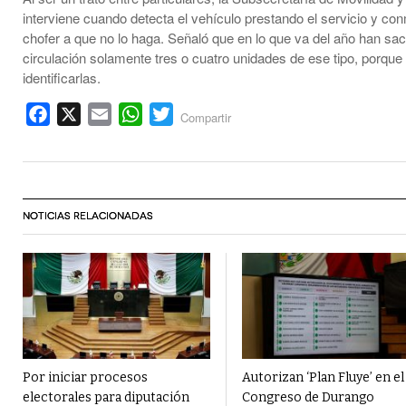
interviene cuando detecta el vehículo prestando el servicio y con
chofer a que no lo haga. Señaló que en lo que va del año han sa
circulación solamente tres o cuatro unidades de ese tipo, porque 
identificarlas.
Facebook
X
Email
WhatsApp
Twitter
Compartir
NOTICIAS RELACIONADAS
Por iniciar procesos
Autorizan ‘Plan Fluye’ en el
electorales para diputación
Congreso de Durango