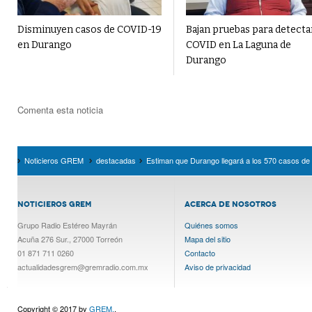
Disminuyen casos de COVID-19
Bajan pruebas para detecta
en Durango
COVID en La Laguna de
Durango
Comenta esta noticia
Noticieros GREM
destacadas
Estiman que Durango llegará a los 570 casos d
NOTICIEROS GREM
ACERCA DE NOSOTROS
Grupo Radio Estéreo Mayrán
Quiénes somos
Acuña 276 Sur., 27000 Torreón
Mapa del sitio
01 871 711 0260
Contacto
actualidadesgrem@gremradio.com.mx
Aviso de privacidad
Copyright © 2017 by
GREM.
.