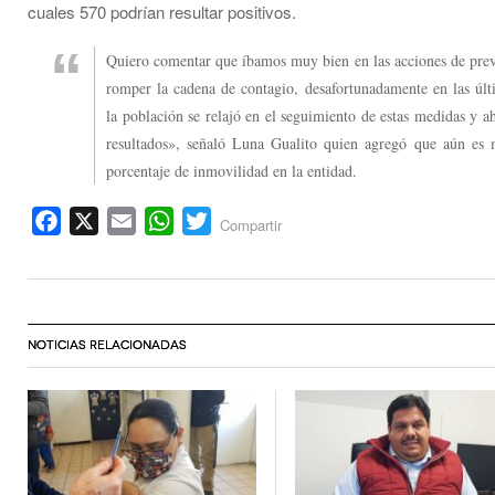
cuales 570 podrían resultar positivos.
Quiero comentar que íbamos muy bien en las acciones de pre
romper la cadena de contagio, desafortunadamente en las últ
la población se relajó en el seguimiento de estas medidas y a
resultados», señaló Luna Gualito quien agregó que aún es 
porcentaje de inmovilidad en la entidad.
Facebook
X
Email
WhatsApp
Twitter
Compartir
NOTICIAS RELACIONADAS