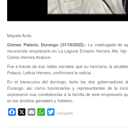
Mayela Avila
Gómez Palacio, Durango (31/10/2022).-
La madrugada de ayer
reconocido empresario en La Laguna Ernesto Herrera Ale, hijo 
Carlos Herrera Araluce.
Fue a través de sus redes sociales que su hermana, la alcal
Palacio, Leticia Herrera, confirmara la noticia.
En el transcurso del domingo, tanto los dos gobernadores d
Durango, así como funcionarios y representantes de la inicia
expresaron sus condolencias a la familia de este empresario q
en los ámbitos ganadero y hotelero.
Facebook
X
Email
WhatsApp
Twitter
Compartir