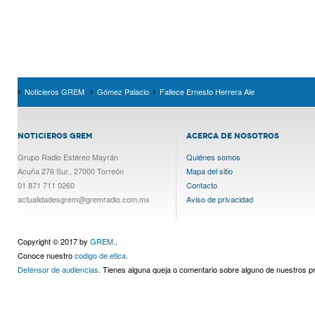
Noticieros GREM
Gómez Palacio
Fallece Ernesto Herrera Ale
NOTICIEROS GREM
ACERCA DE NOSOTROS
Grupo Radio Estéreo Mayrán
Quiénes somos
Acuña 276 Sur., 27000 Torreón
Mapa del sitio
01 871 711 0260
Contacto
actualidadesgrem@gremradio.com.mx
Aviso de privacidad
Copyright © 2017 by
GREM.
.
Conoce nuestro
codigo de etica.
Defensor de audiencias.
Tienes alguna queja o comentario sobre alguno de nuestros 