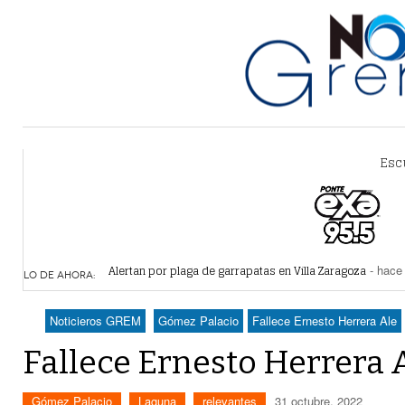
Esc
Alertan por plaga de garrapatas en Villa Zaragoza
- hace 
Reiteran estrategia para combate a la extorsión en Dura
LO DE AHORA:
Por falta de agua, vecinos de Villa Zaragoza bloquearon
Plantean fideicomiso federal para operar Agua Saludabl
Noticieros GREM
Gómez Palacio
Fallece Ernesto Herrera Ale
Detienen a juez del Tribunal Superior de Justicia de Du
Fallece Ernesto Herrera 
Gómez Palacio
Laguna
relevantes
31 octubre, 2022