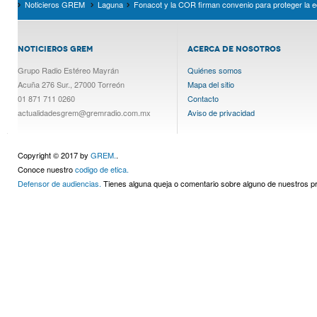
Noticieros GREM
Laguna
Fonacot y la COR firman convenio para proteger la 
NOTICIEROS GREM
ACERCA DE NOSOTROS
Grupo Radio Estéreo Mayrán
Quiénes somos
Acuña 276 Sur., 27000 Torreón
Mapa del sitio
01 871 711 0260
Contacto
actualidadesgrem@gremradio.com.mx
Aviso de privacidad
Copyright © 2017 by
GREM.
.
Conoce nuestro
codigo de etica.
Defensor de audiencias.
Tienes alguna queja o comentario sobre alguno de nuestros 