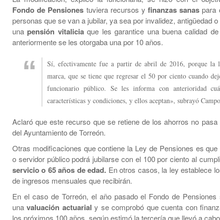
Fondo de Pensiones
tuviera recursos y
finanzas sanas
para 
personas que se van a jubilar, ya sea por invalidez, antigüedad o
una
pensión vitalicia
que les garantice una buena calidad de
anteriormente se les otorgaba una por 10 años.
Sí, efectivamente fue a partir de abril de 2016, porque la l
marca, que se tiene que regresar el 50 por ciento cuando dej
funcionario público. Se les informa con anterioridad cuá
características y condiciones, y ellos aceptan», subrayó Campo
Aclaró que este recurso que se retiene de los ahorros no pasa 
del Ayuntamiento de Torreón.
Otras modificaciones que contiene la Ley de Pensiones es que e
o servidor público podrá jubilarse con el 100 por ciento al cumpli
servicio o 65 años de edad.
En otros casos, la ley establece l
de ingresos mensuales que recibirán.
En el caso de Torreón, el año pasado el Fondo de Pensiones
una
valuación actuarial
y se comprobó que cuenta con finanz
los próximos 100 años, según estimó la tercería que llevó a cabo 