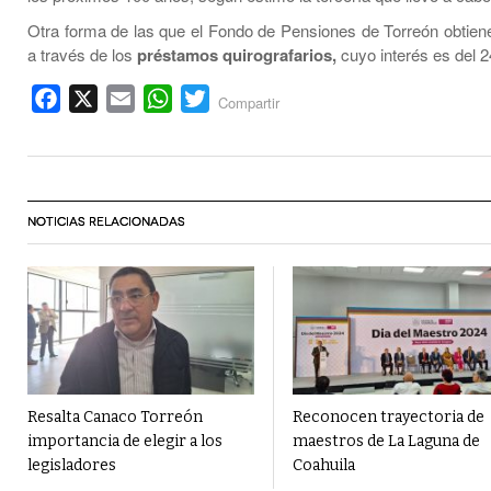
Otra forma de las que el Fondo de Pensiones de Torreón obtien
a través de los
préstamos quirografarios,
cuyo interés es del 2
Facebook
X
Email
WhatsApp
Twitter
Compartir
NOTICIAS RELACIONADAS
Resalta Canaco Torreón
Reconocen trayectoria de
importancia de elegir a los
maestros de La Laguna de
legisladores
Coahuila