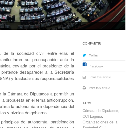
Compartir
 de la sociedad civil, entre ellas el
Twitter
manifestaron su preocupación ante la
rgánica enviada por el presidente de la
Facebook
pretende desaparecer a la Secretaría
Email this article
ESNA) y trasladar sus responsabilidades
Print this article
n la Cámara de Diputados a permitir un
 la propuesta en el tema anticorrupción.
Tags
eraría la autonomía e independencia del
Cámara de Diputados
,
tos y niveles de gobierno.
CCI Laguna
,
incipios de autonomía, participación
Organizaciones de la
sca generar un sistema de pesos y
Sociedad Civil
,