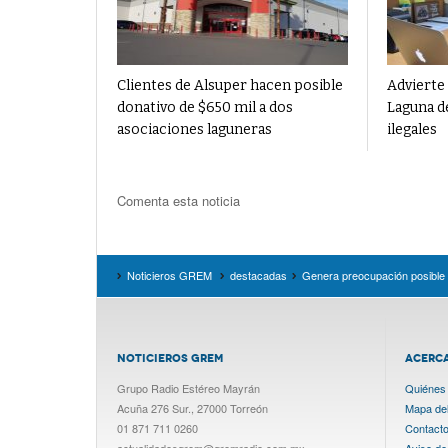
Clientes de Alsuper hacen posible
Advierte 
donativo de $650 mil a dos
Laguna d
asociaciones laguneras
ilegales
Comenta esta noticia
Noticieros GREM
destacadas
Genera preocupación posible d
NOTICIEROS GREM
ACERC
Grupo Radio Estéreo Mayrán
Quiénes
Acuña 276 Sur., 27000 Torreón
Mapa del 
01 871 711 0260
Contact
actualidadesgrem@gremradio.com.mx
Aviso de