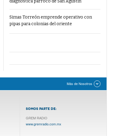
diagnostica párroco de San Agustín
Simas Torreón emprende operativo con
pipas para colonias del oriente
Más de Nosotros
SOMOS PARTE DE:
GREM RADIO
www.gremradio.com.mx