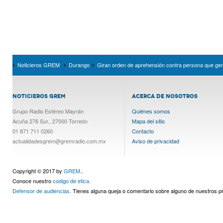
Noticieros GREM
Durango
Giran orden de aprehensión contra persona que g
NOTICIEROS GREM
ACERCA DE NOSOTROS
Grupo Radio Estéreo Mayrán
Quiénes somos
Acuña 276 Sur., 27000 Torreón
Mapa del sitio
01 871 711 0260
Contacto
actualidadesgrem@gremradio.com.mx
Aviso de privacidad
Copyright © 2017 by
GREM.
.
Conoce nuestro
codigo de etica.
Defensor de audiencias.
Tienes alguna queja o comentario sobre alguno de nuestros 