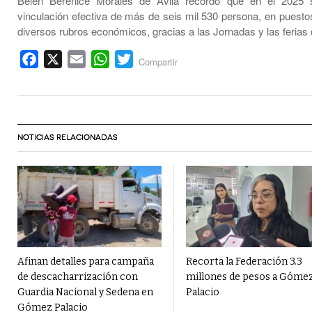
Belén Berenice Morales de Ávila recordó que en el 2025 
vinculación efectiva de más de seis mil 530 persona, en puesto
diversos rubros económicos, gracias a las Jornadas y las ferias
Facebook
X
Email
WhatsApp
Twitter
Compartir
NOTICIAS RELACIONADAS
Afinan detalles para campaña
Recorta la Federación 3.3
de descacharrización con
millones de pesos a Góme
Guardia Nacional y Sedena en
Palacio
Gómez Palacio