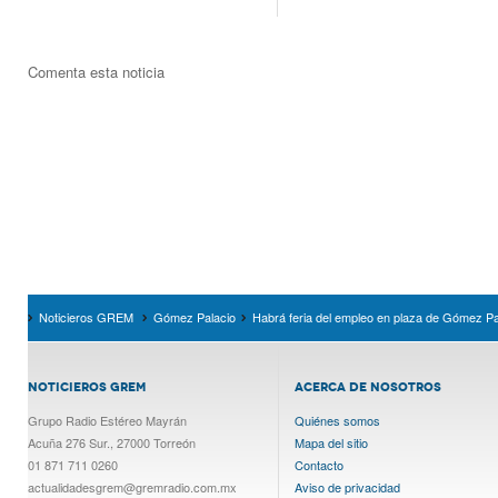
Comenta esta noticia
Noticieros GREM
Gómez Palacio
Habrá feria del empleo en plaza de Gómez Pa
NOTICIEROS GREM
ACERCA DE NOSOTROS
Grupo Radio Estéreo Mayrán
Quiénes somos
Acuña 276 Sur., 27000 Torreón
Mapa del sitio
01 871 711 0260
Contacto
actualidadesgrem@gremradio.com.mx
Aviso de privacidad