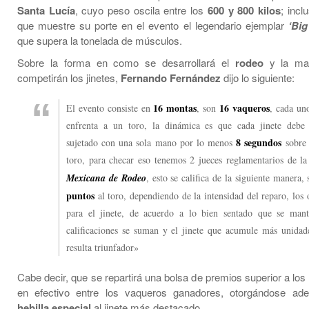
Santa Lucía
, cuyo peso oscila entre los
600 y 800 kilos
; incl
que muestre su porte en el evento el legendario ejemplar
‘Big
que supera la tonelada de músculos.
Sobre la forma en como se desarrollará el
rodeo
y la ma
competirán los jinetes,
Fernando Fernández
dijo lo siguiente:
16 montas
16 vaqueros
El evento consiste en
, son
, cada uno
enfrenta a un toro, la dinámica es que cada jinete debe
8 segundos
sujetado con una sola mano por lo menos
sobre 
toro, para checar eso tenemos 2 jueces reglamentarios de l
Mexicana de Rodeo
, esto se califica de la siguiente manera, 
puntos
al toro, dependiendo de la intensidad del reparo, los 
para el jinete, de acuerdo a lo bien sentado que se mant
calificaciones se suman y el jinete que acumule más unidad
resulta triunfador»
Cabe decir, que se repartirá una bolsa de premios superior a los
en efectivo entre los vaqueros ganadores, otorgándose a
hebilla especial
al jinete más destacado.