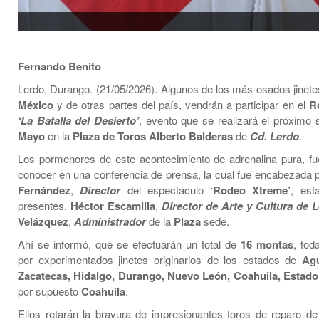
Fernando Benito
Lerdo, Durango. (21/05/2026).-Algunos de los más osados jinetes
México
y de otras partes del país, vendrán a participar en el
R
‘La Batalla del Desierto’
, evento que se realizará el próximo
Mayo
en la
Plaza de Toros Alberto Balderas
de
Cd. Lerdo
.
Los pormenores de este acontecimiento de adrenalina pura, f
conocer en una conferencia de prensa, la cual fue encabezada 
Fernández
,
Director
del espectáculo
‘Rodeo Xtreme’
, est
presentes,
Héctor Escamilla
,
Director de Arte y Cultura de 
Velázquez
,
Administrador
de la
Plaza
sede.
Ahí se informó, que se efectuarán un total de
16 montas
, tod
por experimentados jinetes originarios de los estados de
Agu
Zacatecas, Hidalgo, Durango, Nuevo León, Coahuila, Estad
por supuesto
Coahuila
.
Ellos retarán la bravura de impresionantes toros de reparo de