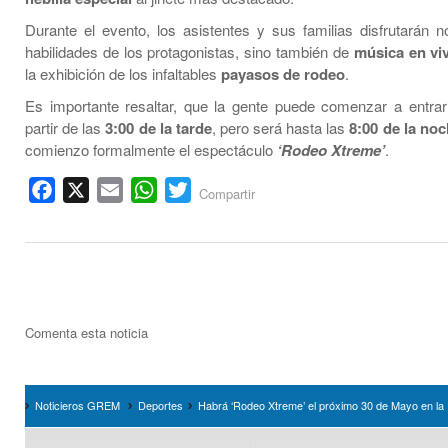
Durante el evento, los asistentes y sus familias disfrutarán n
habilidades de los protagonistas, sino también de
música en vi
la exhibición de los infaltables
payasos de rodeo
.
Es importante resaltar, que la gente puede comenzar a entrar
partir de las
3:00 de la tarde
, pero será hasta las
8:00 de la no
comienzo formalmente el espectáculo
‘Rodeo Xtreme’
.
Facebook
X
Email
WhatsApp
Twitter
Compartir
Comenta esta noticia
Noticieros GREM
Deportes
Habrá ‘Rodeo Xtreme’ el próximo 30 de Mayo en la 