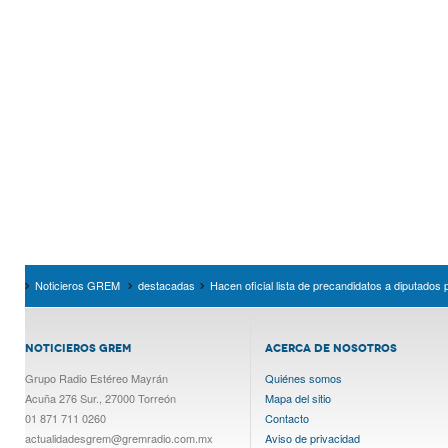
Noticieros GREM
destacadas
Hacen oficial lista de precandidatos a diputados 
NOTICIEROS GREM
ACERCA DE NOSOTROS
Grupo Radio Estéreo Mayrán
Quiénes somos
Acuña 276 Sur., 27000 Torreón
Mapa del sitio
01 871 711 0260
Contacto
actualidadesgrem@gremradio.com.mx
Aviso de privacidad