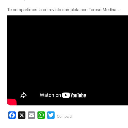
Te compartimos la entrevista completa con Tereso Medina…
Facebook
X
Email
WhatsApp
Twitter
Compartir