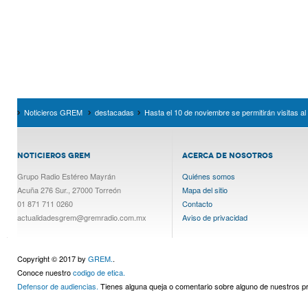
Noticieros GREM
destacadas
Hasta el 10 de noviembre se permitirán visitas a
NOTICIEROS GREM
ACERCA DE NOSOTROS
Grupo Radio Estéreo Mayrán
Quiénes somos
Acuña 276 Sur., 27000 Torreón
Mapa del sitio
01 871 711 0260
Contacto
actualidadesgrem@gremradio.com.mx
Aviso de privacidad
Copyright © 2017 by
GREM.
.
Conoce nuestro
codigo de etica.
Defensor de audiencias.
Tienes alguna queja o comentario sobre alguno de nuestros 