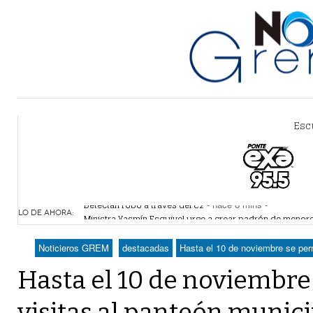
Esc
Detectan robo a través del C2
- hace 6 mins -
Ministra Yasmín Esquivel urge a crear padrón de menore
LO DE AHORA:
Sistema Vial Revolución-Vasconcelos tiene un avance de
No hubo daños a obras del Sistema Vial Abastos- Indepe
Noticieros GREM
destacadas
Hasta el 10 de noviembre se perm
Coparmex Laguna se reunirá con CFE la próxima seman
Hasta el 10 de noviembre
visitas al panteón munic