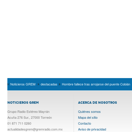
Noticieros GREM
destacadas
Hombre fallece tras arrojarse del puente Cobián
NOTICIEROS GREM
ACERCA DE NOSOTROS
Grupo Radio Estéreo Mayrán
Quiénes somos
Acuña 276 Sur., 27000 Torreón
Mapa del sitio
01 871 711 0260
Contacto
actualidadesgrem@gremradio.com.mx
Aviso de privacidad