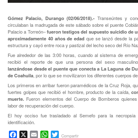
Gómez Palacio, Durango (02/06/2018).-
Transeúntes y con
circulaban la madrugada de este sábado sobre el puente Cob
Palacio a Torreón–
fueron testigos del supuesto suicidio de
aproximadamente 40 años de edad
que se lanzó desde la par
estructura y cayó entre roca y pastizal del lecho seco del Río Na
Fue alrededor de las 3:00 horas, cuando al sistema de emer
recibió el reporte de que una persona del sexo masculin
lanzándose desde el puente que conecta a La Laguna de Du
de Coahuila
, por lo que se movilizaron los diferentes cuerpos d
Los primeros en arribar fueron paramédicos de la Cruz Roja, qui
fuertes golpes que recibió el hombre, producto de la caída,
co
muerte.
Fueron elementos del Cuerpo de Bomberos quienes r
labor de recuperación del cuerpo.
El hoy occiso fue trasladado al Semefo para la necropsia
identificación.
Facebook
X
Email
WhatsApp
Twitter
Compartir