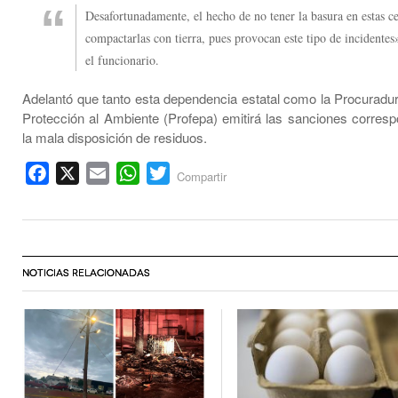
Desafortunadamente, el hecho de no tener la basura en estas ce
compactarlas con tierra, pues provocan este tipo de incidentes
el funcionario.
Adelantó que tanto esta dependencia estatal como la Procuradur
Protección al Ambiente (Profepa) emitirá las sanciones corresp
la mala disposición de residuos.
Facebook
X
Email
WhatsApp
Twitter
Compartir
NOTICIAS RELACIONADAS