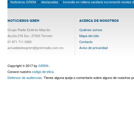
Noticieros GREM
destacadas
Incendio en relleno sanitario incrementó nivele
NOTICIEROS GREM
ACERCA DE NOSOTROS
Grupo Radio Estéreo Mayrán
Quiénes somos
Acuña 276 Sur., 27000 Torreón
Mapa del sitio
01 871 711 0260
Contacto
actualidadesgrem@gremradio.com.mx
Aviso de privacidad
Copyright © 2017 by
GREM.
.
Conoce nuestro
codigo de etica.
Defensor de audiencias.
Tienes alguna queja o comentario sobre alguno de nuestros 