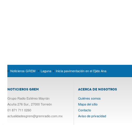
Noticieros GREM
Laguna
Inicia pavimentación en el Ejido Ana
NOTICIEROS GREM
ACERCA DE NOSOTROS
Grupo Radio Estéreo Mayrán
Quiénes somos
Acuña 276 Sur., 27000 Torreón
Mapa del sitio
01 871 711 0260
Contacto
actualidadesgrem@gremradio.com.mx
Aviso de privacidad