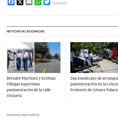
Facebook
X
Email
WhatsApp
Twitter
Compartir
NOTICIAS RELACIONADAS
Betzabé Martínez y Esteban
Dan banderazo de arranque
Villegas supervisan
pavimentación en la coloni
pavimentación de la calle
Fovissste de Gómez Palaci
Unzueta
Comenta esta noticia