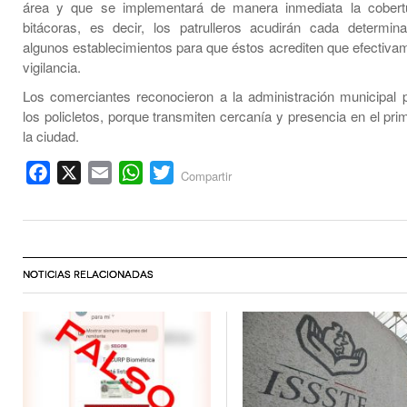
área y que se implementará de manera inmediata la cobert
bitácoras, es decir, los patrulleros acudirán cada determi
algunos establecimientos para que éstos acrediten que efectivam
vigilancia.
Los comerciantes reconocieron a la administración municipal 
los policletos, porque transmiten cercanía y presencia en el pr
la ciudad.
Facebook
X
Email
WhatsApp
Twitter
Compartir
NOTICIAS RELACIONADAS