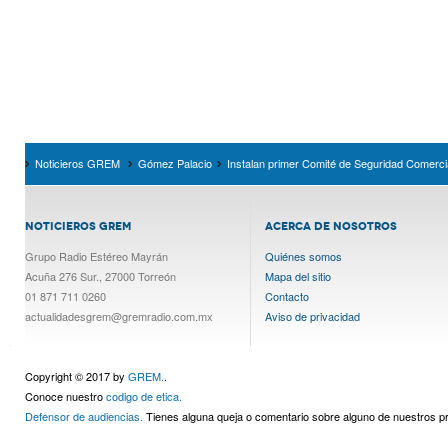
Noticieros GREM
Gómez Palacio
Instalan primer Comité de Seguridad Comerc
NOTICIEROS GREM
ACERCA DE NOSOTROS
Grupo Radio Estéreo Mayrán
Quiénes somos
Acuña 276 Sur., 27000 Torreón
Mapa del sitio
01 871 711 0260
Contacto
actualidadesgrem@gremradio.com.mx
Aviso de privacidad
Copyright © 2017 by
GREM.
.
Conoce nuestro
codigo de etica.
Defensor de audiencias.
Tienes alguna queja o comentario sobre alguno de nuestros 