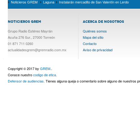
Noticieros GREM
Laguna
Instalarán mercadito de San Valentín en Lerdo
NOTICIEROS GREM
ACERCA DE NOSOTROS
Grupo Radio Estéreo Mayrán
Quiénes somos
Acuña 276 Sur., 27000 Torreón
Mapa del sitio
01 871 711 0260
Contacto
actualidadesgrem@gremradio.com.mx
Aviso de privacidad
Copyright © 2017 by
GREM.
.
Conoce nuestro
codigo de etica.
Defensor de audiencias.
Tienes alguna queja o comentario sobre alguno de nuestros 