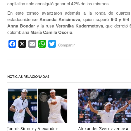
capitalina solo consiguió ganar el
42%
de los mismos.
En este torneo avanzaron además a la ronda de cuartos 
estadounidense
Amanda Anisimova
, quien superó
6-3 y 6-4
Anna Bondar
y la rusa
Veronika Kudermetova
, que derrotó
colombiana
María Camila Osorio
.
Facebook
X
Email
WhatsApp
Twitter
Compartir
NOTICIAS RELACIONADAS
Jannik Sinner y Alexander
Alexander Zverev vence a