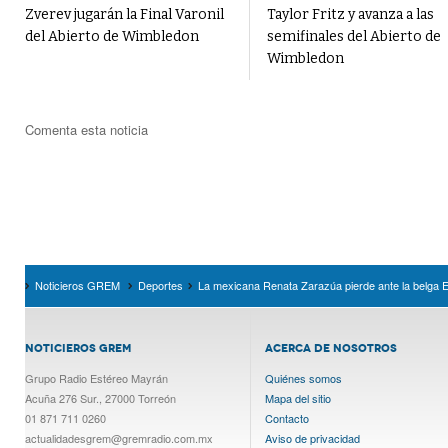
Zverev jugarán la Final Varonil
Taylor Fritz y avanza a las
del Abierto de Wimbledon
semifinales del Abierto de
Wimbledon
Comenta esta noticia
Noticieros GREM
Deportes
La mexicana Renata Zarazúa pierde ante la belga E
NOTICIEROS GREM
ACERCA DE NOSOTROS
Grupo Radio Estéreo Mayrán
Quiénes somos
Acuña 276 Sur., 27000 Torreón
Mapa del sitio
01 871 711 0260
Contacto
actualidadesgrem@gremradio.com.mx
Aviso de privacidad