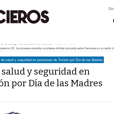
Es
akes al cuerpo de Bomberos Torreón
- hace 15 mins -
doneros UL; la novena guinda sostiene doble jornada ante Saraperos a partir d
ora -
cendia palma, no hubo lesionados
- hace 2 horas -
s de salud y seguridad en panteones de Torreón por Día de las Madres
l de Coahuila
- hace 3 horas -
e salud y seguridad en
ón por Día de las Madres