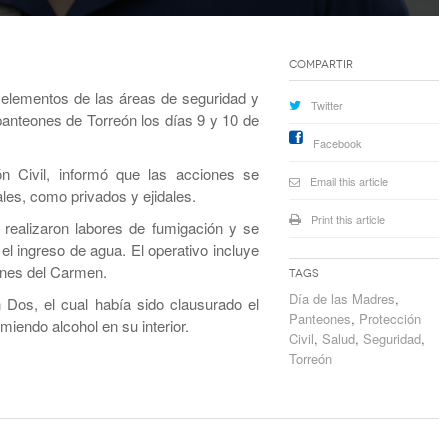
Compartir
 elementos de las áreas de seguridad y
Twitter
panteones de Torreón los días 9 y 10 de
Facebook
ón Civil, informó que las acciones se
Email this article
les, como privados y ejidales.
Print this article
realizaron labores de fumigación y se
el ingreso de agua. El operativo incluye
dines del Carmen.
Tags
Día de las Madres
,
 Dos, el cual había sido clausurado el
Panteones
,
Protección
endo alcohol en su interior.
Civil
,
Salud
,
Seguridad
,
Torreón