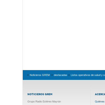
Noticieros GREM
destacadas
Listos operativos de salud y
NOTICIEROS GREM
ACERC
Grupo Radio Estéreo Mayrán
Quiénes