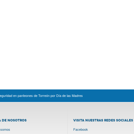
 seguridad en panteones de Torreón por Día de las Madres
A DE NOSOTROS
VISITA NUESTRAS REDES SOCIALES
 somos
Facebook