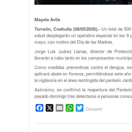
Mayela Avila
Torreón, Coahuila (08/05/2026).-
Un total de 500
salud desplegarán un operativo especial en los 9 
mayo, con motivo del Día de las Madres.
Jorge Luis Juárez Llanas, director de Protecci
llevarán a cabo tanto en los camposantos municipa
Como medidas preventivas contra el dengue, se 
aplicará abate en floreros, permitiéndose este año 
la vigilancia en el área restringida del panteón Jar
Asimismo, se confirmó la reapertura del Panteón
pasado domingo tras detectarse a personas consumi
Facebook
X
Email
WhatsApp
Twitter
Compartir