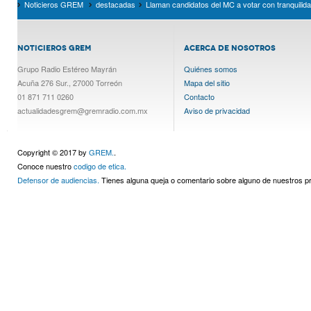
Noticieros GREM
destacadas
Llaman candidatos del MC a votar con tranquilidad
NOTICIEROS GREM
ACERCA DE NOSOTROS
Grupo Radio Estéreo Mayrán
Quiénes somos
Acuña 276 Sur., 27000 Torreón
Mapa del sitio
01 871 711 0260
Contacto
actualidadesgrem@gremradio.com.mx
Aviso de privacidad
Copyright © 2017 by
GREM.
.
Conoce nuestro
codigo de etica.
Defensor de audiencias.
Tienes alguna queja o comentario sobre alguno de nuestros 