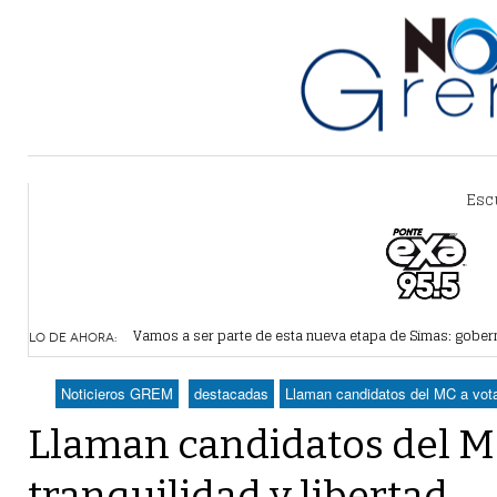
Esc
Vamos a ser parte de esta nueva etapa de Simas: gobe
Lerdo recibe mayor dotación de Agua Saludable; van p
LO DE AHORA:
Durango elegirá por insaculación y voto ciudadano a 50
horas -
Denuncian robo en oficinas de Morena Lerdo; cámaras 
Noticieros GREM
destacadas
Llaman candidatos del MC a votar
Va Ayuntamiento de Lerdo por mayor regulación de lote
Llaman candidatos del M
tranquilidad y libertad