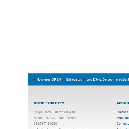
Noticieros GREM
Entrevistas
Luis Dávila De León, presiden
NOTICIEROS GREM
ACERC
Grupo Radio Estéreo Mayrán
Quiénes
Acuña 276 Sur., 27000 Torreón
Mapa del 
01 871 711 0260
Contact
actualidadesgrem@gremradio.com.mx
Aviso de