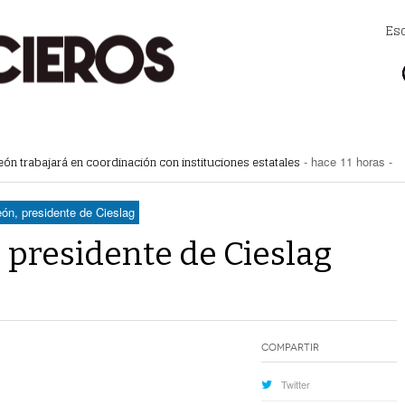
Es
eón trabajará en coordinación con instituciones estatales
- hace 11 horas -
tegia de espacios y vialidades seguras
- hace 12 horas -
 la movilidad de taxis
- hace 12 horas -
mercial de Torreón
- hace 12 horas -
eón, presidente de Cieslag
ncias de construcción
- hace 12 horas -
, presidente de Cieslag
Compartir
Twitter