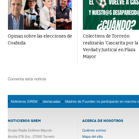
Opinan sobre las elecciones de
Colectivos de Torreón
Coahuila
realizarán ‘Cascarita por la
Verdad y Justicia’ en Plaza
Mayor
Comenta esta noticia
Noticieros GREM
destacadas
Madres de Fuundec no participarán en marcha nac
NOTICIEROS GREM
ACERCA DE NOSOTROS
Grupo Radio Estéreo Mayrán
Quiénes somos
Acuña 276 Sur., 27000 Torreón
Mapa del sitio