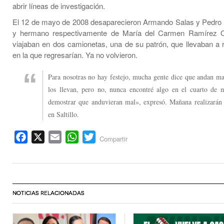
abrir líneas de investigación.
El 12 de mayo de 2008 desaparecieron Armando Salas y Pedro 
y hermano respectivamente de María del Carmen Ramírez Or
viajaban en dos camionetas, una de su patrón, que llevaban a r
en la que regresarían. Ya no volvieron.
Para nosotras no hay festejo, mucha gente dice que andan ma
los llevan, pero no, nunca encontré algo en el cuarto de 
demostrar que anduvieran mal», expresó. Mañana realizarán
en Saltillo.
Facebook
X
Email
WhatsApp
Twitter
Compartir
NOTICIAS RELACIONADAS