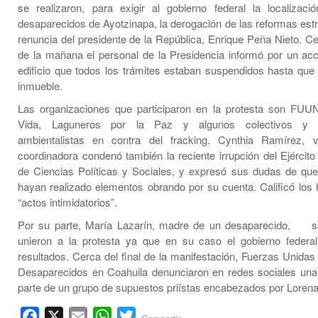
se realizaron, para exigir al gobierno federal la localizac
desaparecidos de Ayotzinapa, la derogación de las reformas estr
renuncia del presidente de la República, Enrique Peña Nieto. Ce
de la mañana el personal de la Presidencia informó por un acce
edificio que todos los trámites estaban suspendidos hasta que s
inmueble.
Las organizaciones que participaron en la protesta son FU
Vida, Laguneros por la Paz y algunos colectivos y a
ambientalistas en contra del fracking. Cynthia Ramírez, 
coordinadora condenó también la reciente irrupción del Ejército
de Ciencias Políticas y Sociales, y expresó sus dudas de que 
hayan realizado elementos obrando por su cuenta. Calificó lo
“actos intimidatorios”.
Por su parte, María Lazarín, madre de un desaparecido, s
unieron a la protesta ya que en su caso el gobierno federa
resultados. Cerca del final de la manifestación, Fuerzas Unidas
Desaparecidos en Coahuila denunciaron en redes sociales una
parte de un grupo de supuestos priístas encabezados por Lorena
Facebook
X
Email
WhatsApp
Twitter