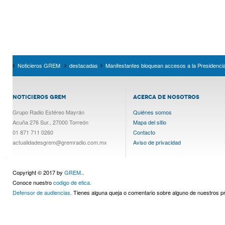
Noticieros GREM
destacadas
Manifestantes bloquean accesos a la Presidenci
NOTICIEROS GREM
ACERCA DE NOSOTROS
Grupo Radio Estéreo Mayrán
Quiénes somos
Acuña 276 Sur., 27000 Torreón
Mapa del sitio
01 871 711 0260
Contacto
actualidadesgrem@gremradio.com.mx
Aviso de privacidad
Copyright © 2017 by
GREM.
.
Conoce nuestro
codigo de etica.
Defensor de audiencias.
Tienes alguna queja o comentario sobre alguno de nuestros 