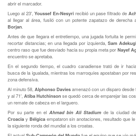
abrir el marcador.
Luego al 23′,
Youssef En-Nesyri
recibió un pase filtrado de
Ach
al llegar al área, fusiló con un potente zapatazo de derecha 
Borjan
.
Antes de que llegara el entretiempo, una jugada fortuita le perm
recortar distancias; en una llegada por izquierda,
Sam Adekug
centro raso que fue desviado hacia su propia meta por
Nayef A
encuentro se apretaba.
En el segundo tiempo, el cuadro canadiense trató de ir haci
busca de la igualada, mientras los marroquíes apostaban por re
zona defensiva.
Al minuto 58,
Alphonso Davies
amenazó con un disparo desde f
y al 71′,
Atiba Hutchinson
se quedó cerca de emparejar las cosa
un remate de cabeza en el larguero.
Por su parte en el
Ahmad bin Ali Stadium
de la ciudad 
Croacia
y
Bélgica
empataron sin anotaciones, resultado que le 
la siguiente ronda del mundial a los croatas.
El actual
Sub-Campeón del Mundo
fue el equipo que se vio má