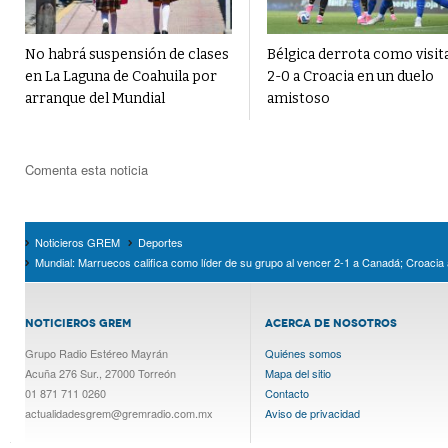
No habrá suspensión de clases
Bélgica derrota como visit
en La Laguna de Coahuila por
2-0 a Croacia en un duelo
arranque del Mundial
amistoso
Comenta esta noticia
Noticieros GREM
Deportes
Mundial: Marruecos califica como líder de su grupo al vencer 2-1 a Canadá; Croacia
NOTICIEROS GREM
ACERCA DE NOSOTROS
Grupo Radio Estéreo Mayrán
Quiénes somos
Acuña 276 Sur., 27000 Torreón
Mapa del sitio
01 871 711 0260
Contacto
actualidadesgrem@gremradio.com.mx
Aviso de privacidad