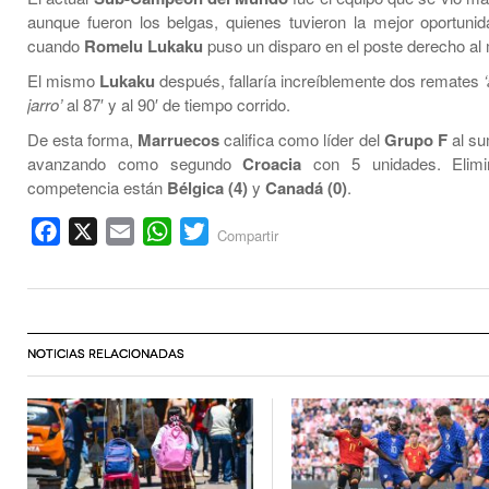
aunque fueron los belgas, quienes tuvieron la mejor oportunid
cuando
Romelu Lukaku
puso un disparo en el poste derecho al 
El mismo
Lukaku
después, fallaría increíblemente dos remates
jarro’
al 87′ y al 90′ de tiempo corrido.
De esta forma,
Marruecos
califica como líder del
Grupo F
al su
avanzando como segundo
Croacia
con 5 unidades. Elimi
competencia están
Bélgica (4)
y
Canadá (0)
.
Facebook
X
Email
WhatsApp
Twitter
Compartir
NOTICIAS RELACIONADAS