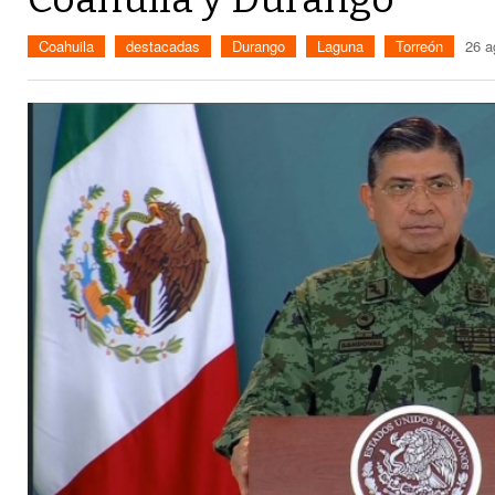
Coahuila
destacadas
Durango
Laguna
Torreón
26 a