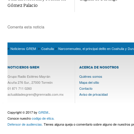
Gómez Palacio
Comenta esta noticia
Noticieros GREM
Coahuila
Narcomenudeo, el principal delito en Coahuila y Du
NOTICIEROS GREM
ACERCA DE NOSOTROS
Grupo Radio Estéreo Mayrán
Quiénes somos
Acuña 276 Sur., 27000 Torreón
Mapa del sitio
01 871 711 0260
Contacto
actualidadesgrem@gremradio.com.mx
Aviso de privacidad
Copyright © 2017 by
GREM.
.
Conoce nuestro
codigo de etica.
Defensor de audiencias.
Tienes alguna queja o comentario sobre alguno de nuestros 