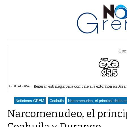
Esc
Alertan por plaga de garrapatas en Villa Zaragoza
- hace 
Reiteran estrategia para combate a la extorsión en Dura
LO DE AHORA:
Por falta de agua, vecinos de Villa Zaragoza bloquearon
Plantean fideicomiso federal para operar Agua Saludabl
Noticieros GREM
Coahuila
Narcomenudeo, el principal delito 
Detienen a juez del Tribunal Superior de Justicia de Du
Narcomenudeo, el princip
Coahuila y Durango