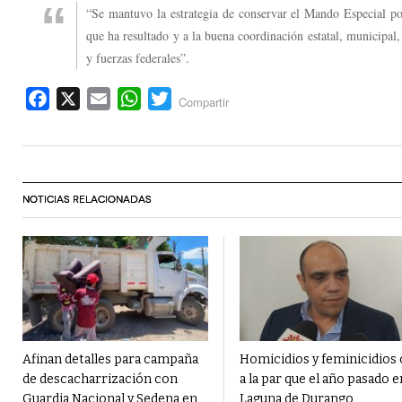
“Se mantuvo la estrategia de conservar el Mando Especial po
que ha resultado y a la buena coordinación estatal, municipal,
y fuerzas federales”.
Facebook
X
Email
WhatsApp
Twitter
Compartir
NOTICIAS RELACIONADAS
Afinan detalles para campaña
Homicidios y feminicidios 
de descacharrización con
a la par que el año pasado e
Guardia Nacional y Sedena en
Laguna de Durango