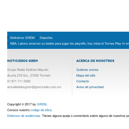
Noticieros GREM
Deportes
NBA: Lakers amarran su boleto para jugar los playoffs; hoy inicia el Torneo Play-In e
NOTICIEROS GREM
ACERCA DE NOSOTROS
Grupo Radio Estéreo Mayrán
Quiénes somos
Acuña 276 Sur., 27000 Torreón
Mapa del sitio
01 871 711 0260
Contacto
actualidadesgrem@gremradio.com.mx
Aviso de privacidad
Copyright © 2017 by
GREM.
.
Conoce nuestro
codigo de etica.
Defensor de audiencias.
Tienes alguna queja o comentario sobre alguno de nuestros 