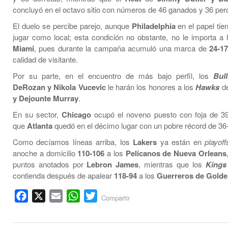
concluyó en el octavo sitio con números de 46 ganados y 36 per
El duelo se percibe parejo, aunque
Philadelphia
en el papel tie
jugar como local; esta condición no obstante, no le importa a l
Miami
, pues durante la campaña acumuló una marca de
24-1
calidad de visitante.
Por su parte, en el encuentro de más bajo perfil, los
Bull
DeRozan y Nikola Vucevic
le harán los honores a los
Hawks
d
y Dejounte Murray
.
En su sector,
Chicago
ocupó el noveno puesto con foja de 39
que
Atlanta
quedó en el décimo lugar con un pobre récord de 36
Como decíamos líneas arriba, los
Lakers
ya están en
playoff
anoche a domicilio
110-106
a los
Pelícanos de Nueva Orleans
puntos anotados por
Lebron James
, mientras que los
Kings
contienda después de apalear
118-94
a los
Guerreros de Golde
Facebook
X
Email
WhatsApp
Twitter
Compartir