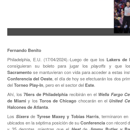
Fernando Benito
Philadelphia, E.U. (17/04/2024).-Luego de que los
Lakers de 
consiguieran su boleto para jugar los
playoffs
y que l
Sacramento
se mantuvieran con vida para acceder a estas inst
Conferencia del Oeste
, el día de hoy se efectuarán los dos pri
del
Torneo Play-In
, pero en el sector del
Este
.
Ahí, los
76ers de Philadelphia
recibirán en el
Wells Fargo Ce
de Miami
y los
Toros de Chicago
chocarán en el
United Ce
Halcones de Atlanta
.
Los
Sixers
de
Tyrese Maxey y Tobias Harris
, terminaron en
ubicados en la séptima posición de su
Conferencia
con récord d
y 35 derrotas, mientras que el
Heat
de
Jimmy Butler y B