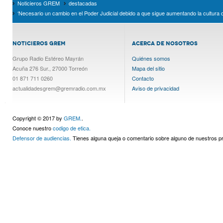
Noticieros GREM
destacadas
‘Necesario un cambio en el Poder Judicial debido a que sigue aumentando la cultur
NOTICIEROS GREM
ACERCA DE NOSOTROS
Grupo Radio Estéreo Mayrán
Quiénes somos
Acuña 276 Sur., 27000 Torreón
Mapa del sitio
01 871 711 0260
Contacto
actualidadesgrem@gremradio.com.mx
Aviso de privacidad
Copyright © 2017 by
GREM.
.
Conoce nuestro
codigo de etica.
Defensor de audiencias.
Tienes alguna queja o comentario sobre alguno de nuestros 