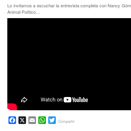
Lo invitamos a escuchar la entrevista completa con Nancy Gó
Animal Político…
Facebook
X
Email
WhatsApp
Twitter
Compartir