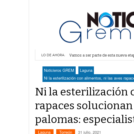
Vamos a ser parte de esta nueva et
Lerdo recibe mayor dotación de Agu
LO DE AHORA:
Durango elegirá por insaculación y 
Denuncian robo en oficinas de More
Noticieros GREM
Laguna
Va Ayuntamiento de Lerdo por mayor 
Ni la esterilización con alimentos, ni las aves rap
Ni la esterilización 
rapaces solucionan
palomas: especialis
Laguna
Torreón
31 julio, 2021