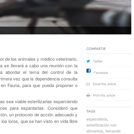
Compartir
vor de los animales y médico veterinario,
Twitter
 se llevará a cabo una reunión con la
a abordar el tema del control de la
Facebook
rimera vez que la dependencia consulta
Email this article
s en Fauna, para que pueda proponer o
Print this article
s sea viable esterilizarlas esparciendo
aces para espantarlas. Consideró que
Tags
ción, un protocolo de acción adecuado y
especialista
,
os loros, que se han visto en vida libre
esterilización con
alimentos
,
fernando