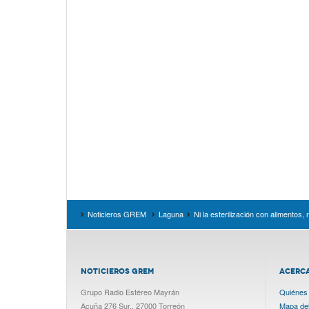
Noticieros GREM
Laguna
Ni la esterilización con alimentos
NOTICIEROS GREM
ACERC
Grupo Radio Estéreo Mayrán
Quiénes
Acuña 276 Sur., 27000 Torreón
Mapa del 