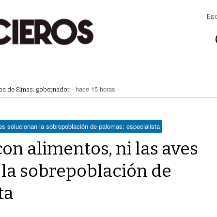
Es
apa de Simas: gobernador
- hace 15 horas -
a Saludable; van por red para comunidades rurales
- hace 15 horas -
voto ciudadano a 50 jueces en 2028
- hace 15 horas -
na Lerdo; cámaras captan a responsables
- hace 15 horas -
regulación de lotes baldíos
- hace 15 horas -
aces solucionan la sobrepoblación de palomas: especialista
con alimentos, ni las aves
 la sobrepoblación de
ta