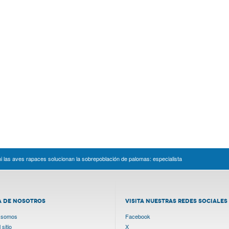
, ni las aves rapaces solucionan la sobrepoblación de palomas: especialista
A DE NOSOTROS
VISITA NUESTRAS REDES SOCIALES
 somos
Facebook
sitio
X