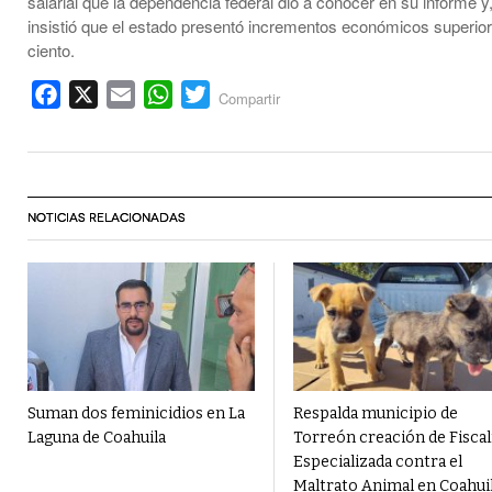
salarial que la dependencia federal dio a conocer en su informe y, 
insistió que el estado presentó incrementos económicos superior
ciento.
Facebook
X
Email
WhatsApp
Twitter
Compartir
NOTICIAS RELACIONADAS
Suman dos feminicidios en La
Respalda municipio de
Laguna de Coahuila
Torreón creación de Fiscal
Especializada contra el
Maltrato Animal en Coahui