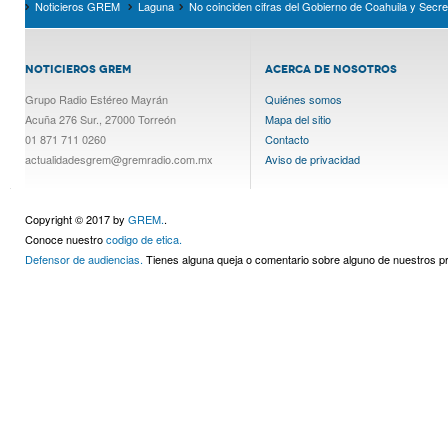
Noticieros GREM
Laguna
No coinciden cifras del Gobierno de Coahuila y Secr
NOTICIEROS GREM
ACERCA DE NOSOTROS
Grupo Radio Estéreo Mayrán
Quiénes somos
Acuña 276 Sur., 27000 Torreón
Mapa del sitio
01 871 711 0260
Contacto
actualidadesgrem@gremradio.com.mx
Aviso de privacidad
Copyright © 2017 by
GREM.
.
Conoce nuestro
codigo de etica.
Defensor de audiencias.
Tienes alguna queja o comentario sobre alguno de nuestros 