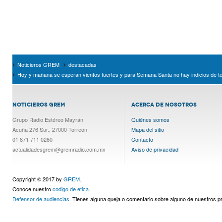
Noticieros GREM
destacadas
Hoy y mañana se esperan vientos fuertes y para Semana Santa no hay indicios de t
NOTICIEROS GREM
ACERCA DE NOSOTROS
Grupo Radio Estéreo Mayrán
Quiénes somos
Acuña 276 Sur., 27000 Torreón
Mapa del sitio
01 871 711 0260
Contacto
actualidadesgrem@gremradio.com.mx
Aviso de privacidad
Copyright © 2017 by
GREM.
.
Conoce nuestro
codigo de etica.
Defensor de audiencias.
Tienes alguna queja o comentario sobre alguno de nuestros 