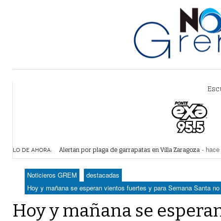
Esc
Alertan por plaga de garrapatas en Villa Zaragoza
- hace 
Reiteran estrategia para combate a la extorsión en Dura
LO DE AHORA:
Por falta de agua, vecinos de Villa Zaragoza bloquearon
Plantean fideicomiso federal para operar Agua Saludabl
Noticieros GREM
destacadas
Detienen a juez del Tribunal Superior de Justicia de Du
Hoy y mañana se esperan vientos fuertes y para Semana Santa no h
Hoy y mañana se esperan