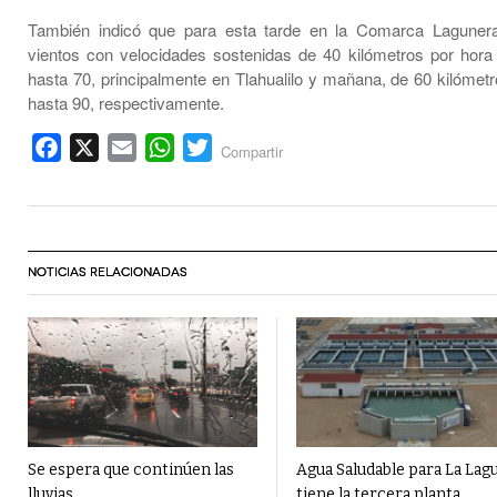
También indicó que para esta tarde en la Comarca Laguner
vientos con velocidades sostenidas de 40 kilómetros por hora
hasta 70, principalmente en Tlahualilo y mañana, de 60 kilómetr
hasta 90, respectivamente.
Facebook
X
Email
WhatsApp
Twitter
Compartir
NOTICIAS RELACIONADAS
Se espera que continúen las
Agua Saludable para La Lag
lluvias
tiene la tercera planta