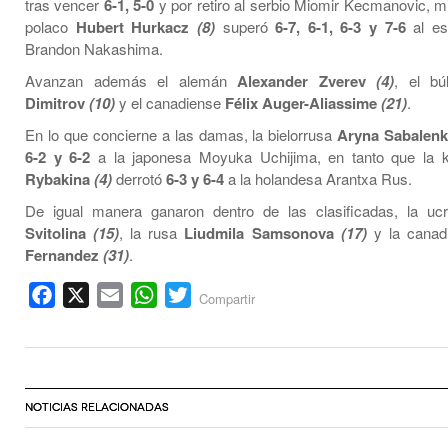
tras vencer
6-1, 5-0
y por retiro al serbio Miomir Kecmanovic, m
polaco
Hubert Hurkacz
(8)
superó
6-7, 6-1, 6-3 y 7-6
al es
Brandon Nakashima.
Avanzan además el alemán
Alexander Zverev
(4)
, el b
Dimitrov
(10)
y el canadiense
Félix Auger-Aliassime
(21)
.
En lo que concierne a las damas, la bielorrusa
Aryna Sabalen
6-2 y 6-2
a la japonesa Moyuka Uchijima, en tanto que la 
Rybakina
(4)
derrotó
6-3 y 6-4
a la holandesa Arantxa Rus.
De igual manera ganaron dentro de las clasificadas, la u
Svitolina
(15)
, la rusa
Liudmila Samsonova
(17)
y la cana
Fernandez
(31)
.
Facebook
X
Email
WhatsApp
Twitter
Compartir
NOTICIAS RELACIONADAS