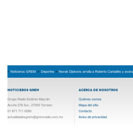
Noticieros GREM
Deportes
Novak Djokovic arrolla a Roberto Carballés y avanz
NOTICIEROS GREM
ACERCA DE NOSOTROS
Grupo Radio Estéreo Mayrán
Quiénes somos
Acuña 276 Sur., 27000 Torreón
Mapa del sitio
01 871 711 0260
Contacto
actualidadesgrem@gremradio.com.mx
Aviso de privacidad