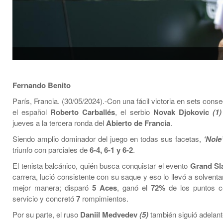
Fernando Benito
París, Francia. (30/05/2024).-Con una fácil victoria en sets cons
el español
Roberto Carballés
, el serbio
Novak Djokovic
(1)
jueves a la tercera ronda del
Abierto de Francia
.
Siendo amplio dominador del juego en todas sus facetas,
‘Nole
triunfo con parciales de
6-4, 6-1 y 6-2
.
El tenista balcánico, quién busca conquistar el evento
Grand Sl
carrera, lució consistente con su saque y eso lo llevó a solventar
mejor manera; disparó
5 Aces
, ganó el
72%
de los puntos c
servicio y concretó
7
rompimientos.
Por su parte, el ruso
Daniil Medvedev
(5)
también siguió adelant