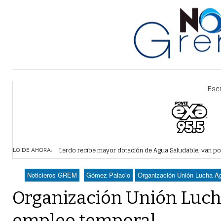
Esc
Vamos a ser parte de esta nueva etapa de Simas: gobe
Lerdo recibe mayor dotación de Agua Saludable; van p
LO DE AHORA:
Durango elegirá por insaculación y voto ciudadano a 50
horas -
Denuncian robo en oficinas de Morena Lerdo; cámaras 
Noticieros GREM
Gómez Palacio
Organización Unión Lucha Ag
Va Ayuntamiento de Lerdo por mayor regulación de lote
Organización Unión Luch
empleo temporal