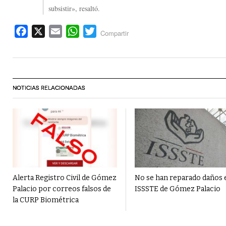
subsistir», resaltó.
Facebook
X
Email
WhatsApp
Twitter
Compartir
NOTICIAS RELACIONADAS
Alerta Registro Civil de Gómez
No se han reparado daños 
Palacio por correos falsos de
ISSSTE de Gómez Palacio
la CURP Biométrica