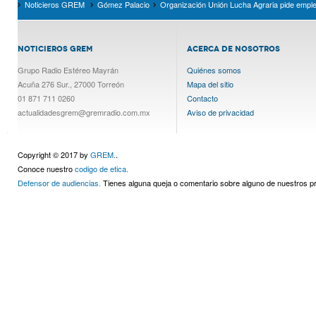
Noticieros GREM
Gómez Palacio
Organización Unión Lucha Agraria pide empl
NOTICIEROS GREM
ACERCA DE NOSOTROS
Grupo Radio Estéreo Mayrán
Quiénes somos
Acuña 276 Sur., 27000 Torreón
Mapa del sitio
01 871 711 0260
Contacto
actualidadesgrem@gremradio.com.mx
Aviso de privacidad
Copyright © 2017 by
GREM.
.
Conoce nuestro
codigo de etica.
Defensor de audiencias.
Tienes alguna queja o comentario sobre alguno de nuestros 