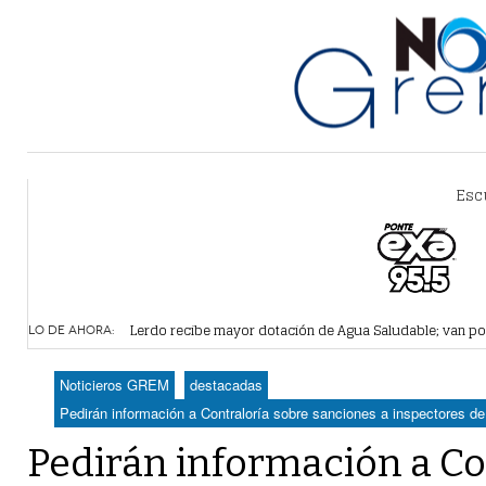
Esc
Vamos a ser parte de esta nueva etapa de Simas: gobe
Lerdo recibe mayor dotación de Agua Saludable; van p
LO DE AHORA:
Durango elegirá por insaculación y voto ciudadano a 50
horas -
Denuncian robo en oficinas de Morena Lerdo; cámaras 
Noticieros GREM
destacadas
Va Ayuntamiento de Lerdo por mayor regulación de lote
Pedirán información a Contraloría sobre sanciones a inspectores de
Pedirán información a Co