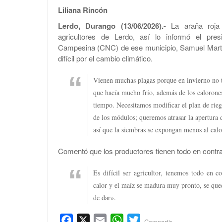
Liliana Rincón
Lerdo, Durango (13/06/2026).-
La araña roja 
agricultores de Lerdo, así lo informó el pre
Campesina (CNC) de ese municipio, Samuel Martín
difícil por el cambio climático.
Vienen muchas plagas porque en invierno no 
que hacía mucho frío, además de los calorones
tiempo. Necesitamos modificar el plan de rieg
de los módulos; queremos atrasar la apertura 
así que la siembras se expongan menos al calo
Comentó que los productores tienen todo en contra
Es difícil ser agricultor, tenemos todo en c
calor y el maíz se madura muy pronto, se que
de dar».
Facebook
X
Email
WhatsApp
Twitter
Compartir