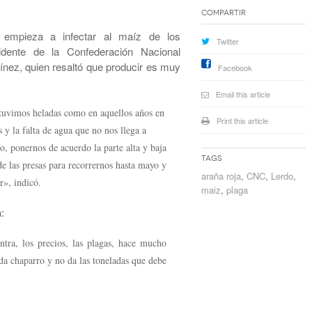
Compartir
empieza a infectar al maíz de los
Twitter
sidente de la Confederación Nacional
ez, quien resaltó que producir es muy
Facebook
Email this article
tuvimos heladas como en aquellos años en
Print this article
 y la falta de agua que no nos llega a
o, ponernos de acuerdo la parte alta y baja
Tags
de las presas para recorrernos hasta mayo y
araña roja
,
CNC
,
Lerdo
,
r», indicó.
maiz
,
plaga
:
ontra, los precios, las plagas, hace mucho
da chaparro y no da las toneladas que debe