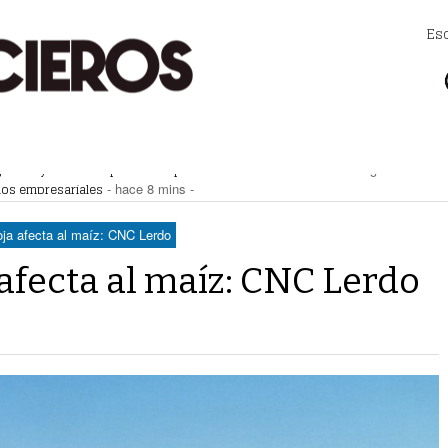
Es
ignificar y actualizar padrón de personas sexoservidoras
- 39 segundos -
mos empresariales
- hace 8 mins -
 Agua Saludable para La Laguna, Aeropuerto de Carga y Conectividad
- hace 32
s aficionados a la NFL; arranca la pretemporada con el duelo Panthers vs Card
oja afecta al maíz: CNC Lerdo
ntamiento de Lerdo campaña de ordenamiento al transporte público
- hace 
 afecta al maíz: CNC Lerdo