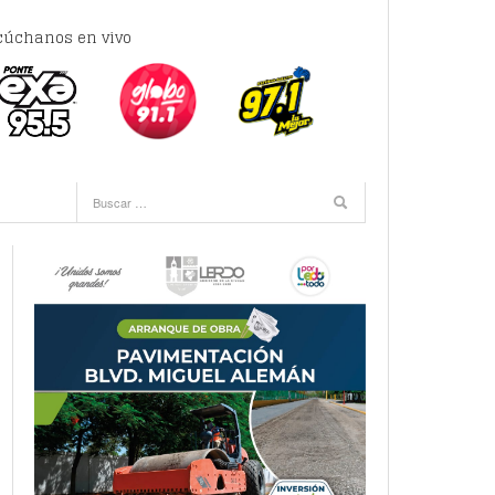
cúchanos en vivo
 mins -
inals
-
2 horas