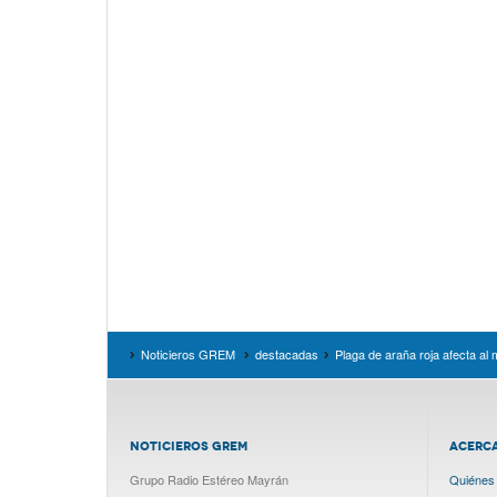
Noticieros GREM
destacadas
Plaga de araña roja afecta al
NOTICIEROS GREM
ACERC
Grupo Radio Estéreo Mayrán
Quiénes