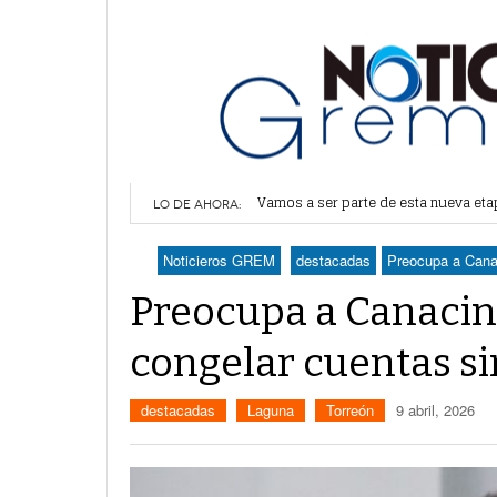
Vamos a ser parte de esta nueva et
Lerdo recibe mayor dotación de Agu
LO DE AHORA:
Durango elegirá por insaculación y 
Denuncian robo en oficinas de More
Noticieros GREM
destacadas
Preocupa a Canac
Va Ayuntamiento de Lerdo por mayor 
Preocupa a Canacin
congelar cuentas si
destacadas
Laguna
Torreón
9 abril, 2026