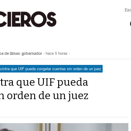
Es
apa de Simas: gobernador
- hace 5 horas -
a Saludable; van por red para comunidades rurales
- hace 5 horas -
voto ciudadano a 50 jueces en 2028
- hace 5 horas -
na Lerdo; cámaras captan a responsables
- hace 5 horas -
intra que UIF pueda congelar cuentas sin orden de un juez
regulación de lotes baldíos
- hace 6 horas -
tra que UIF pueda
n orden de un juez