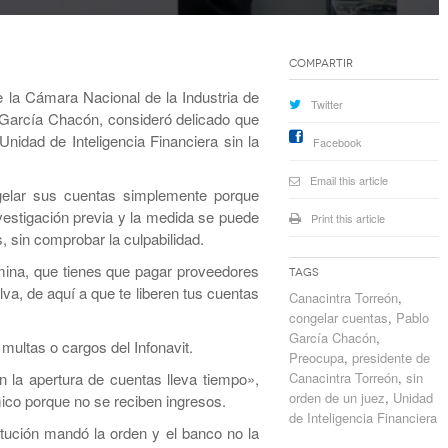
Compartir
e la Cámara Nacional de la Industria de
Twitter
 García Chacón, consideró delicado que
nidad de Inteligencia Financiera sin la
Facebook
Email this article
gelar sus cuentas simplemente porque
vestigación previa y la medida se puede
Print this article
 sin comprobar la culpabilidad.
mina, que tienes que pagar proveedores
Tags
va, de aquí a que te liberen tus cuentas
Canacintra Torreón
,
congelar cuentas
,
Pablo
García Chacón
,
 multas o cargos del Infonavit.
Preocupa
,
presidente de
en la apertura de cuentas lleva tiempo»,
Canacintra Torreón
,
sin
orden de un juez
,
Unidad
ico porque no se reciben ingresos.
de Inteligencia Financiera
tución mandó la orden y el banco no la