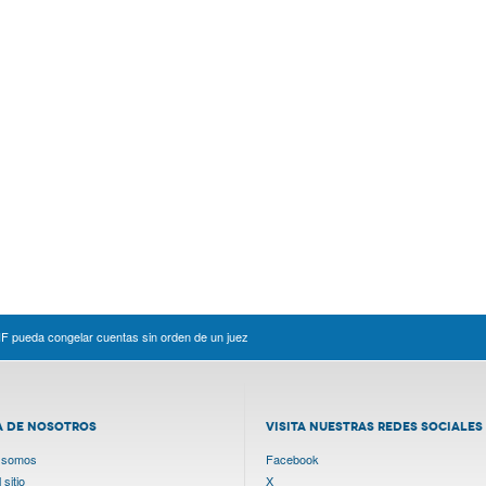
F pueda congelar cuentas sin orden de un juez
A DE NOSOTROS
VISITA NUESTRAS REDES SOCIALES
 somos
Facebook
sitio
X