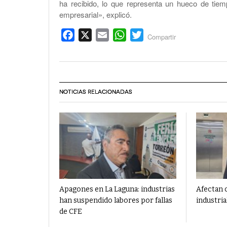
ha recibido, lo que representa un hueco de tie
empresarial», explicó.
Facebook
X
Email
WhatsApp
Twitter
Compartir
NOTICIAS RELACIONADAS
Apagones en La Laguna: industrias
Afectan c
han suspendido labores por fallas
industri
de CFE