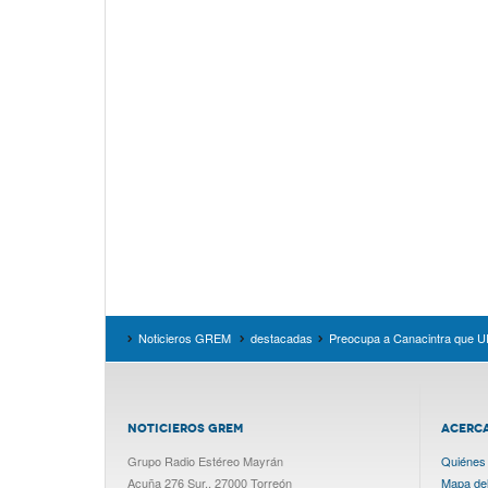
Noticieros GREM
destacadas
Preocupa a Canacintra que UI
NOTICIEROS GREM
ACERC
Grupo Radio Estéreo Mayrán
Quiénes
Acuña 276 Sur., 27000 Torreón
Mapa del 