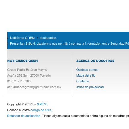
Noticieros GREM
destacadas
Presentan SISUN: plataforma que permitirá compartir información entre Seguridad Públi
NOTICIEROS GREM
ACERCA DE NOSOTROS
Grupo Radio Estéreo Mayrán
Quiénes somos
Acuña 276 Sur., 27000 Torreón
Mapa del sitio
01 871 711 0260
Contacto
actualidadesgrem@gremradio.com.mx
Aviso de privacidad
Copyright © 2017 by
GREM.
.
Conoce nuestro
codigo de etica.
Defensor de audiencias.
Tienes alguna queja o comentario sobre alguno de nuestros 