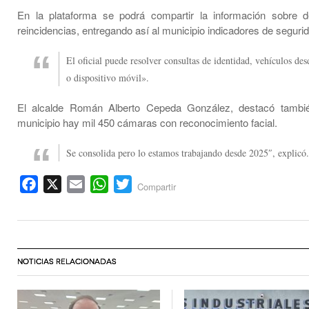
En la plataforma se podrá compartir la información sobre d
reincidencias, entregando así al municipio indicadores de seguri
El oficial puede resolver consultas de identidad, vehículos des
o dispositivo móvil».
El alcalde Román Alberto Cepeda González, destacó tambi
municipio hay mil 450 cámaras con reconocimiento facial.
Se consolida pero lo estamos trabajando desde 2025″, explicó.
Facebook
X
Email
WhatsApp
Twitter
Compartir
NOTICIAS RELACIONADAS