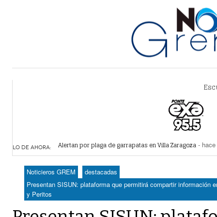
Esc
Alertan por plaga de garrapatas en Villa Zaragoza
- hace 
Reiteran estrategia para combate a la extorsión en Dura
LO DE AHORA:
Por falta de agua, vecinos de Villa Zaragoza bloquearon
Plantean fideicomiso federal para operar Agua Saludabl
Noticieros GREM
destacadas
Detienen a juez del Tribunal Superior de Justicia de Du
Presentan SISUN: plataforma que permitirá compartir información en
y Peritos
Presentan SISUN: plataf