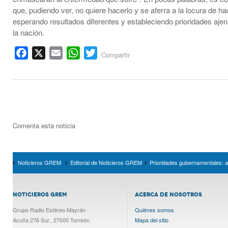
que, pudiendo ver, no quiere hacerlo y se aferra a la locura de h
esperando resultados diferentes y estableciendo prioridades ajen
la nación.
Facebook
X
Email
WhatsApp
Twitter
Compartir
Comenta esta noticia
Noticieros GREM
Editorial de Noticieros GREM
Prioridades gubernamentales: aj
NOTICIEROS GREM
ACERCA DE NOSOTROS
Grupo Radio Estéreo Mayrán
Quiénes somos
Acuña 276 Sur., 27000 Torreón
Mapa del sitio