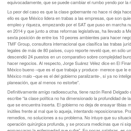
equivocadamente, que se puede cambiar el rumbo yendo por la 
Lo peor del caso es que la clase gobernante no hace ni deja hace
ello es que México lidera en trabas a las empresas, que son qui
empleo y riqueza, empezando por el SAT que puso en marcha n
en 2014 y que junto a otras reformas legislativas, ha llevado a Mé
sexta posición de entre los 10 peores ambientes para hacer neg
TMF Group, consultora internacional que clasifica las trabas jurí
legales de más de 80 países, cuyo reporte reveló que, en sólo u
descendió 24 puestos en un comparativo sobre complejidad buro
hacer negocios. Al respecto, Jorge Suárez Vélez dice en El Finan
México bueno –que es el que trabaja y produce- merece que le e
México malo –que es el del gobierno paralizante-, si ya no intelig
planeación, que al menos no estorbe”.
Definitivamente amigo radioescucha, tiene razón René Delgado
escribe “la clase política no ha dimensionado la profundidad de la 
que se encuentra inserta. El gobierno no deja de ensayar tibias 
inútiles frente al mal que lo aqueja, intentando reposicionarse. Pr
remedios, no soluciones a su problema. No intuye que su situaci
operación quirúrgica profunda, y se procura medicinas que ni siq
enmascaran la enfermedad que sufre”. En pocas palabras, es co