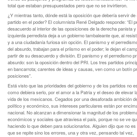
total que estaban presupuestados pero que no se invirtieron.
¿Y mientras tanto, dónde está la oposición que debería servir de
partido en el poder? El columnista René Delgado responde: “El p
desacuerdo al interior de las oposiciones de la derecha panista y 
izquierda perredista deja a un gobierno tambaleante que, al resisti
y a una ciudadanía furiosa sin opción. El panismo y el perredism
del absurdo, trabajan para el priismo en el poder; le dejan el camp
partir de su desacuerdo y división. El panismo y el perredismo p
absurdo: son la oposición dentro del PRI. Los tres partidos princ
en bancarrota; carentes de ideas y causas, ven como un botín pr
posiciones”.
Está visto que las prioridades del gobierno y de los partidos no e
como debiera serlo, por el amor a la Patria y el deseo de elevar l
vida de los mexicanos. Cegados por una desaforada ambición d
político y económico, sus intereses particulares están por encima
nacional. No alcanzan a dimensionar la magnitud de los problema
económicos y sociales que atraviesa el país, porque no se ve qu
haciendo lo que deben para solucionarlos. Alguien dijo que no es l
que se repite sino los errores, una y otra vez, pensando tal vez,