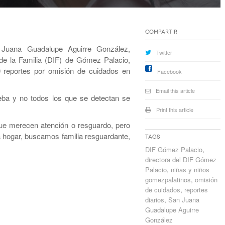
Compartir
uana Guadalupe Aguirre González,
Twitter
l de la Familia (DIF) de Gómez Palacio,
 reportes por omisión de cuidados en
Facebook
Email this article
ba y no todos los que se detectan se
Print this article
ue merecen atención o resguardo, pero
 hogar, buscamos familia resguardante,
Tags
DIF Gómez Palacio
,
directora del DIF Gómez
Palacio
,
niñas y niños
gomezpalatinos
,
omisión
de cuidados
,
reportes
diarios
,
San Juana
Guadalupe Aguirre
González