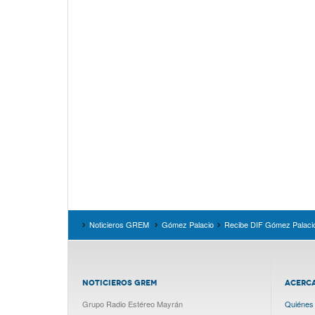
Noticieros GREM
Gómez Palacio
Recibe DIF Gómez Palacio,
NOTICIEROS GREM
ACERC
Grupo Radio Estéreo Mayrán
Quiénes