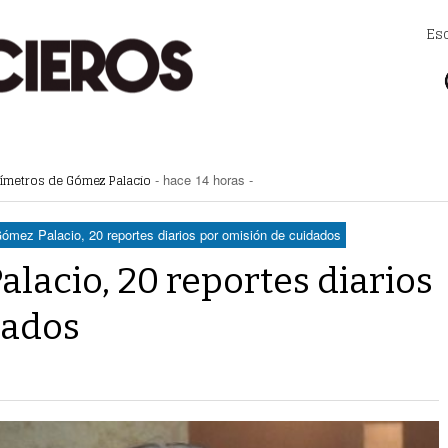
Es
uímetros de Gómez Palacio
- hace 14 horas -
! Hay páginas fraudulentas
- hace 15 horas -
eléctrica programadas en Gómez Palacio
- hace 16 horas -
 federales obliga a Lerdo a ajustar finanzas e incrementar recaudación
- hac
ómez Palacio, 20 reportes diarios por omisión de cuidados
 las víctimas y contra la tortura
- hace 17 horas -
lacio, 20 reportes diarios
dados