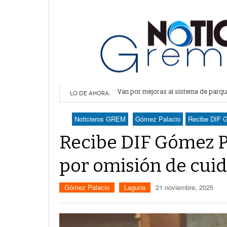
Van por mejoras al sistema de parq
¿Vas a sacar tu pasaporte? ¡Cuidado
LO DE AHORA:
Habrá más suspensiones de energía 
Recorte de 16 mdp en participaciones
Noticieros GREM
Gómez Palacio
Recibe DIF G
Promueven campaña sobre derechos de
horas -
Recibe DIF Gómez Pa
por omisión de cui
Gómez Palacio
Laguna
21 noviembre, 2025