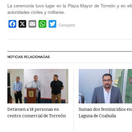
La ceremonia tuvo lugar en la Plaza Mayor de Torreón y en ella
autoridades civiles y militares.
Facebook
X
Email
WhatsApp
Twitter
Compartir
NOTICIAS RELACIONADAS
Detienen a 18 personas en
Suman dos feminicidios en
centro comercial de Torreón
Laguna de Coahuila