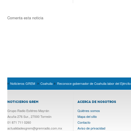
Comenta esta noticia
Noticieros GREM
Coahuila
Reconoce gobernador de Coahuila labor del Ejército
NOTICIEROS GREM
ACERCA DE NOSOTROS
Grupo Radio Estéreo Mayrán
Quiénes somos
Acuña 276 Sur., 27000 Torreón
Mapa del sitio
01 871 711 0260
Contacto
actualidadesgrem@gremradio.com.mx
Aviso de privacidad