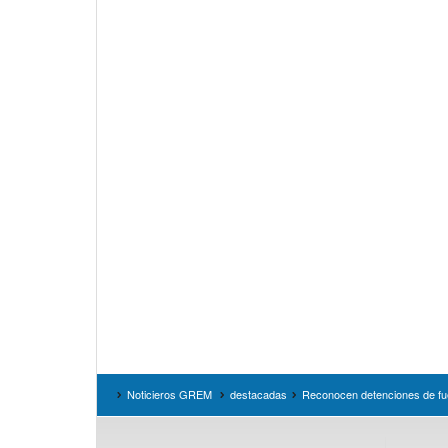
Noticieros GREM
destacadas
Reconocen detenciones de fu