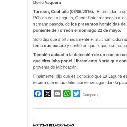
Deric Vaquera
Torreón, Coahuila (06/06/2016).-
El presidente d
Pública de La Laguna, Oscar Soto, reconoció a las 
semana pasada, de
los presuntos homicidas de 
poniente de Torreón el domingo 22 de mayo.
Soto dijo que afortunadamente el multihomicidio
no
tenía que pasara
y confió en que el caso se resuelv
También aplaudió la detección de un camión c
que circulaba por el Libramiento Norte que cone
provenía de Michoacán.
Finalmente, dijo que es conocido que La Laguna es
espera que estas detenciones se sigan dando para 
Facebook
X
Email
WhatsApp
Twitter
Compartir
NOTICIAS RELACIONADAS