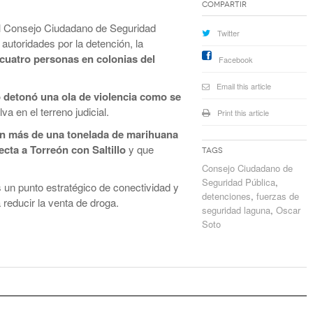
Compartir
el Consejo Ciudadano de Seguridad
Twitter
autoridades por la detención, la
cuatro personas en colonias del
Facebook
Email this article
 detonó una ola de violencia como se
a en el terreno judicial.
Print this article
on más de una tonelada de marihuana
cta a Torreón con Saltillo
y que
Tags
Consejo Ciudadano de
Seguridad Pública
,
 un punto estratégico de conectividad y
detenciones
,
fuerzas de
reducir la venta de droga.
seguridad laguna
,
Oscar
Soto