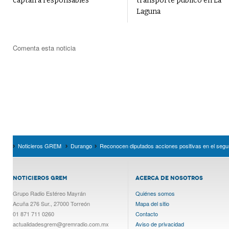
captan a responsables
transporte público en La
Laguna
Comenta esta noticia
Noticieros GREM
Durango
Reconocen diputados acciones positivas en el segu
NOTICIEROS GREM
ACERCA DE NOSOTROS
Grupo Radio Estéreo Mayrán
Quiénes somos
Acuña 276 Sur., 27000 Torreón
Mapa del sitio
01 871 711 0260
Contacto
actualidadesgrem@gremradio.com.mx
Aviso de privacidad